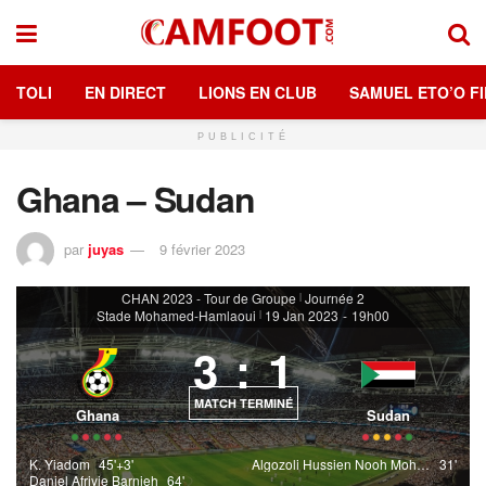
TOLI
EN DIRECT
LIONS EN CLUB
SAMUEL ETO’O FI
PUBLICITÉ
Ghana – Sudan
par
juyas
9 février 2023
CHAN 2023 - Tour de Groupe
Journée 2
|
Stade Mohamed-Hamlaoui
19 Jan 2023
-
19h00
|
3
:
1
MATCH TERMINÉ
Ghana
Sudan
K. Yiadom
45'+3'
Algozoli Hussien Nooh Mohamed
31'
Daniel Afriyie Barnieh
64'