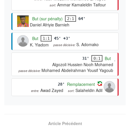
Ammar Kamaleldin Taifour
sort:
But (sur pénalty)
2:1
64'
Daniel Afriyie Barnieh
But
1:1
45' +3'
S. Adomako
K. Yiadom
passe décisive:
But
31'
0:1
Algozoli Hussien Nooh Mohamed
Mohamed Abdelrahman Yousif Yagoub
passe décisive:
Remplacement
28'
Awad Zayed
Salaheldin Adil
entre:
sort:
Article Précédent