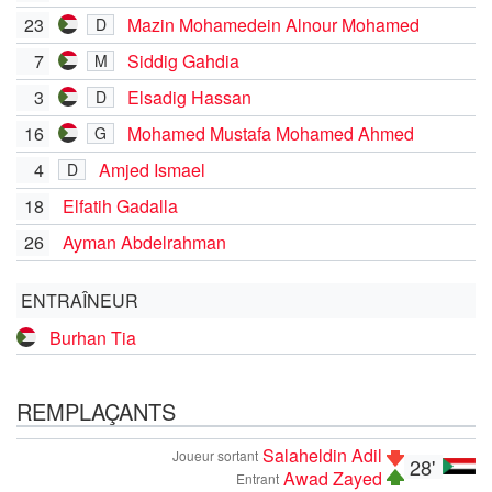
23
Mazin Mohamedein Alnour Mohamed
D
7
Siddig Gahdia
M
3
Elsadig Hassan
D
16
Mohamed Mustafa Mohamed Ahmed
G
4
Amjed Ismael
D
18
Elfatih Gadalla
26
Ayman Abdelrahman
ENTRAÎNEUR
Burhan Tia
REMPLAÇANTS
Salaheldin Adil
Joueur sortant
28'
Awad Zayed
Entrant