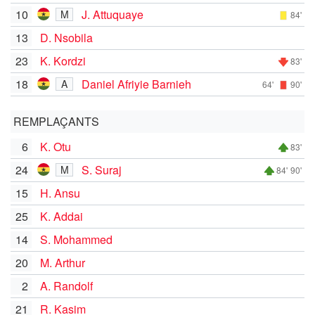
10
J. Attuquaye
M
84'
13
D. Nsobila
23
K. Kordzi
83'
18
Daniel Afriyie Barnieh
A
64'
90'
REMPLAÇANTS
6
K. Otu
83'
24
S. Suraj
M
84'
90'
15
H. Ansu
25
K. Addai
14
S. Mohammed
20
M. Arthur
2
A. Randolf
21
R. Kasim