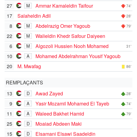
27
Ammar Kamaleldin Taifour
M
74'
17
Salaheldin Adil
28'
8
Abdelrazig Omer Yagoub
M
79'
22
Walieldin Khedr Safour Daiyeen
M
6
Algozoli Hussien Nooh Mohamed
M
31'
10
Mohamed Abdelrahman Yousif Yagoub
A
20
M. Mwafag
86'
REMPLAÇANTS
13
Awad Zayed
D
28'
9
Yasir Mozamil Mohamed El Tayeb
A
74'
11
Waleed Bakhet Hamid
A
79'
25
Moaiad Abdeen Maki
D
15
Elsamani Elsawi Saadeldin
D