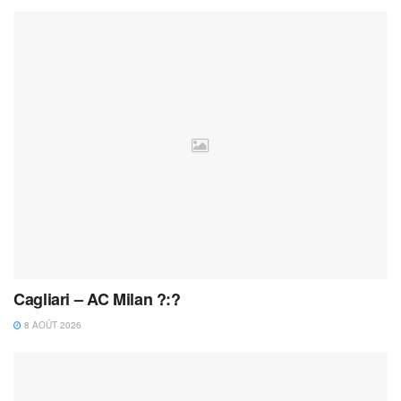
Cagliari – AC Milan ?:?
8 AOÛT 2026