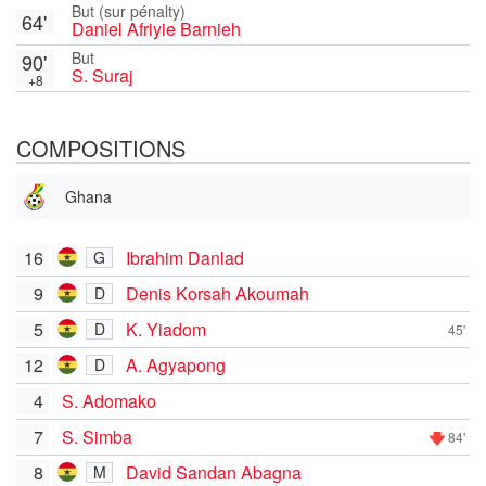
But (sur pénalty)
64'
Daniel Afriyie Barnieh
But
90'
S. Suraj
+8
COMPOSITIONS
Ghana
16
Ibrahim Danlad
G
9
Denis Korsah Akoumah
D
5
K. Yiadom
D
45'
12
A. Agyapong
D
4
S. Adomako
7
S. Simba
84'
8
David Sandan Abagna
M