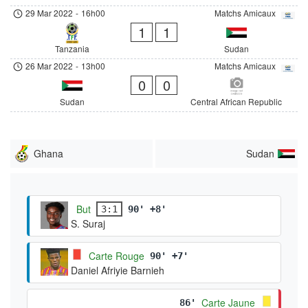
29 Mar 2022
-
16h00
Matchs Amicaux
1
1
Tanzania
Sudan
26 Mar 2022
-
13h00
Matchs Amicaux
0
0
Sudan
Central African Republic
Ghana
Sudan
But
3:1
90' +8'
S. Suraj
Carte Rouge
90' +7'
Daniel Afriyie Barnieh
Carte Jaune
86'