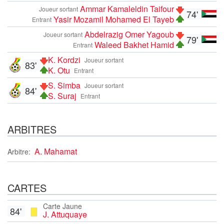
Ammar Kamaleldin Taifour
Joueur sortant
74'
Yasir Mozamil Mohamed El Tayeb
Entrant
Abdelrazig Omer Yagoub
Joueur sortant
79'
Waleed Bakhet Hamid
Entrant
K. Kordzi
Joueur sortant
83'
K. Otu
Entrant
S. Simba
Joueur sortant
84'
S. Suraj
Entrant
ARBITRES
A. Mahamat
Arbitre:
CARTES
Carte Jaune
84'
J. Attuquaye