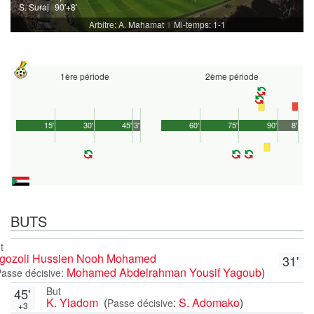
S. Suraj
90'+8'
Arbitre: A. Mahamat
Mi-temps: 1-1
|
1ère période
2ème période
15'
30'
45'
3'
60'
75'
90'
8'
BUTS
t
lgozoli Hussien Nooh Mohamed
31'
Mohamed Abdelrahman Yousif Yagoub
)
asse décisive:
But
45'
K. Yiadom
(
:
S. Adomako
)
Passe décisive
+3