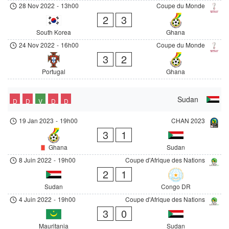
28 Nov 2022
-
13h00
Coupe du Monde
2
3
South Korea
Ghana
24 Nov 2022
-
16h00
Coupe du Monde
3
2
Portugal
Ghana
Sudan
D
D
V
D
D
19 Jan 2023
-
19h00
CHAN 2023
3
1
Ghana
Sudan
8 Juin 2022
-
19h00
Coupe d'Afrique des Nations
2
1
Sudan
Congo DR
4 Juin 2022
-
19h00
Coupe d'Afrique des Nations
3
0
Mauritania
Sudan