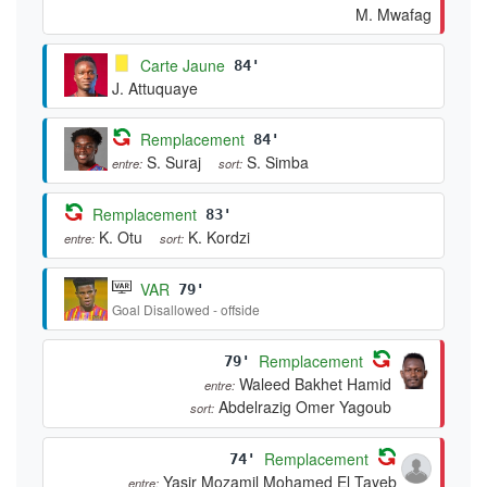
M. Mwafag
Carte Jaune
84'
J. Attuquaye
Remplacement
84'
S. Suraj
S. Simba
entre:
sort:
Remplacement
83'
K. Otu
K. Kordzi
entre:
sort:
VAR
79'
Goal Disallowed - offside
Remplacement
79'
Waleed Bakhet Hamid
entre:
Abdelrazig Omer Yagoub
sort:
Remplacement
74'
Yasir Mozamil Mohamed El Tayeb
entre: