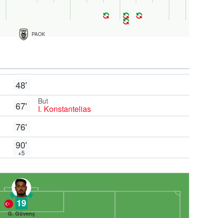
PAOK
48'
But
67'
I. Konstantelias
76'
90'
+5
19
G. Güvenç