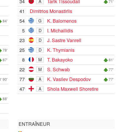
34
Tarik Tissoudali
A
71'
41
Dimitrios Monastirlis
54
K. Balomenos
G
84'
5
I. Michailidis
D
23
J. Sastre Vanrell
D
25
K. Thymianis
D
78'
8
T. Bakayoko
M
87'
81'
22
S. Schwab
M
77'
77
K. Vasilev Despodov
A
'
90'
77'
47
Shola Maxwell Shoretire
A
88'
ENTRAÎNEUR