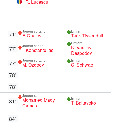
R. Lucescu
Joueur sortant
Entrant
71'
F. Chalov
Tarik Tissoudali
Entrant
Joueur sortant
K. Vasilev
77'
I. Konstantelias
Despodov
Joueur sortant
Entrant
77'
M. Ozdoev
S. Schwab
78'
78'
Joueur sortant
Entrant
Mohamed Mady
81'
T. Bakayoko
Camara
84'