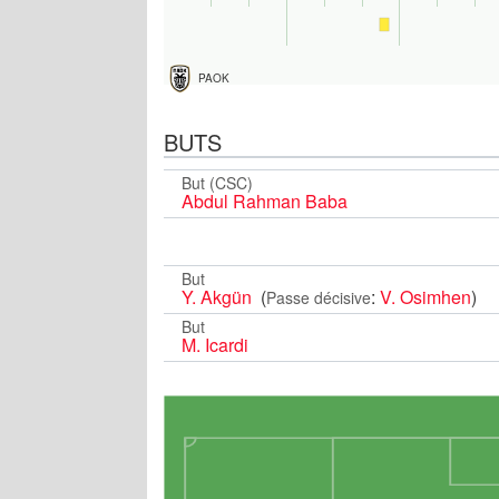
PAOK
BUTS
But (CSC)
Abdul Rahman Baba
But
Y. Akgün
(
:
V. Osimhen
)
Passe décisive
But
M. Icardi