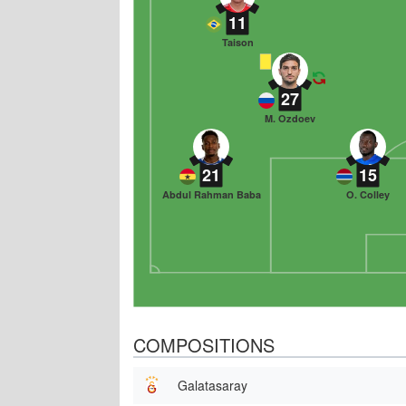
11
Taison
27
M. Ozdoev
21
15
Abdul Rahman Baba
O. Colley
COMPOSITIONS
Galatasaray