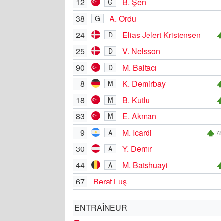
12
B. Şen
G
38
A. Ordu
G
24
Elias Jelert Kristensen
D
25
V. Nelsson
D
90
M. Baltacı
D
8
K. Demirbay
M
18
B. Kutlu
M
83
E. Akman
M
9
M. Icardi
A
78
30
Y. Demir
A
44
M. Batshuayi
A
67
Berat Luş
ENTRAÎNEUR