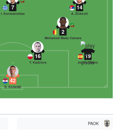
7
14
I. Konstantelias
A. Živković
2
Mohamed Mady Camara
16
19
T. Kędziora
Jonny Castro
42
D. Kotarski
PAOK