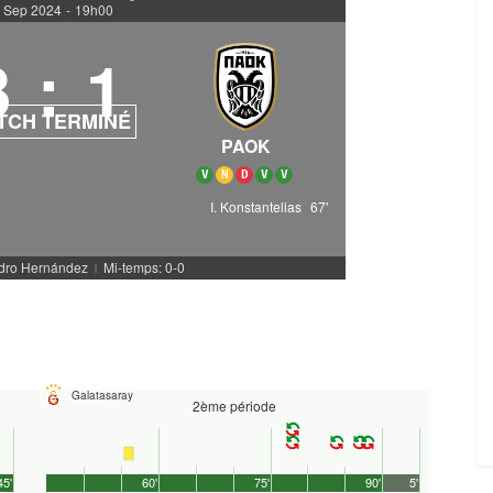
 Sep 2024
-
19h00
3
:
1
TCH TERMINÉ
PAOK
V
N
D
V
V
I. Konstantelias
67'
ndro Hernández
Mi-temps: 0-0
|
Galatasaray
2ème période
45'
60'
75'
90'
5'