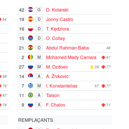
42
D. Kotarski
G
19
Jonny Castro
D
84'
16
T. Kędziora
D
15
O. Colley
D
21
Abdul Rahman Baba
D
48'
2
Mohamed Mady Camara
M
81'
27
M. Ozdoev
M
28'
77'
14
A. Živković
A
88'
7
I. Konstantelias
M
78'
67'
77'
11
Taison
A
87'
9
F. Chalov
A
78'
71'
REMPLAÇANTS