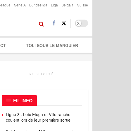
League
Serie A
Bundesliga
Liga
Belga 1
Suisse
ECT
TOLI SOUS LE MANGUIER
PUBLICITÉ
FIL INFO
Ligue 3 : Loïc Etoga et Villefranche
coulent lors de leur première sortie