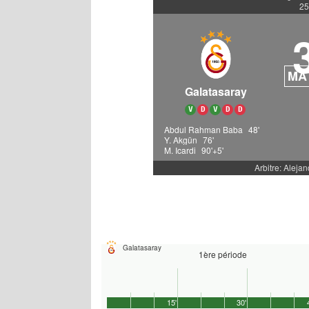
25
MA
Galatasaray
V
D
V
D
D
Abdul Rahman Baba
48'
Y. Akgün
76'
M. Icardi
90'+5'
Arbitre: Aleja
Galatasaray
1ère période
15'
30'