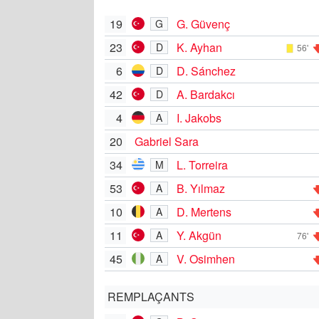
19
G. Güvenç
G
23
K. Ayhan
D
56'
6
D. Sánchez
D
42
A. Bardakcı
D
4
I. Jakobs
A
20
Gabriel Sara
34
L. Torreira
M
53
B. Yılmaz
A
10
D. Mertens
A
11
Y. Akgün
A
76'
45
V. Osimhen
A
REMPLAÇANTS