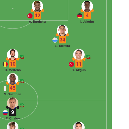
42
4
A. Bardakcı
I. Jakobs
34
L. Torreira
10
11
D. Mertens
Y. Akgün
45
V. Osimhen
9
F. Chalov