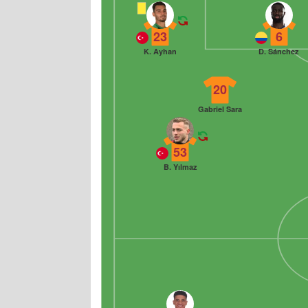
23
6
K. Ayhan
D. Sánchez
20
Gabriel Sara
53
B. Yılmaz