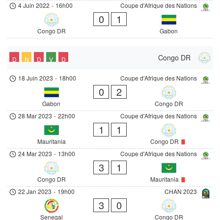
4 Juin 2022
-
16h00
Coupe d'Afrique des Nations
0
1
Congo DR
Gabon
Congo DR
D
N
D
V
D
18 Juin 2023
-
18h00
Coupe d'Afrique des Nations
0
2
Gabon
Congo DR
28 Mar 2023
-
22h00
Coupe d'Afrique des Nations
1
1
Mauritania
Congo DR
24 Mar 2023
-
13h00
Coupe d'Afrique des Nations
3
1
Congo DR
Mauritania
22 Jan 2023
-
19h00
CHAN 2023
3
0
Senegal
Congo DR