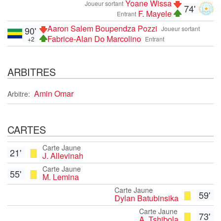
Yoane Wissa
Joueur sortant
74'
F. Mayele
Entrant
Aaron Salem Boupendza Pozzi
90'
Joueur sortant
Fabrice-Alan Do Marcolino
+2
Entrant
ARBITRES
Amin Omar
Arbitre:
CARTES
Carte Jaune
21'
J. Allevinah
Carte Jaune
55'
M. Lemina
Carte Jaune
59'
Dylan Batubinsika
Carte Jaune
73'
A. Tshibola