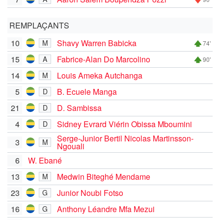
REMPLAÇANTS
10
Shavy Warren Babicka
M
74'
15
Fabrice-Alan Do Marcolino
A
90'
14
Louis Ameka Autchanga
M
5
B. Ecuele Manga
D
21
D. Sambissa
D
4
Sidney Evrard Viérin Obissa Mboumini
D
Serge-Junior Bertil Nicolas Martinsson-
3
M
Ngouali
6
W. Ebané
13
Medwin Biteghé Mendame
M
23
Junior Noubi Fotso
G
16
Anthony Léandre Mfa Mezui
G