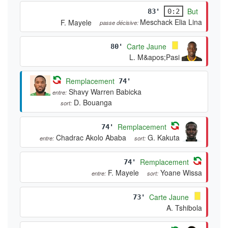
But
83'
0:2
Meschack Elia Lina
F. Mayele
passe décisive:
Carte Jaune
80'
L. M&apos;Pasi
Remplacement
74'
Shavy Warren Babicka
entre:
D. Bouanga
sort:
Remplacement
74'
Chadrac Akolo Ababa
G. Kakuta
entre:
sort:
Remplacement
74'
F. Mayele
Yoane Wissa
entre:
sort:
Carte Jaune
73'
A. Tshibola