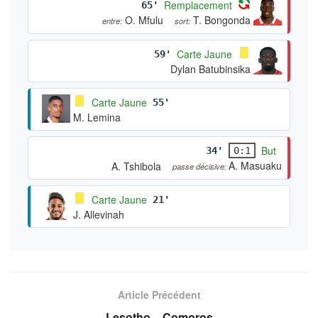
Remplacement
65'
O. Mfulu
T. Bongonda
entre:
sort:
Carte Jaune
59'
Dylan Batubinsika
Carte Jaune
55'
M. Lemina
But
34'
0:1
A. Masuaku
A. Tshibola
passe décisive:
Carte Jaune
21'
J. Allevinah
Article Précédent
Lesotho – Comoros