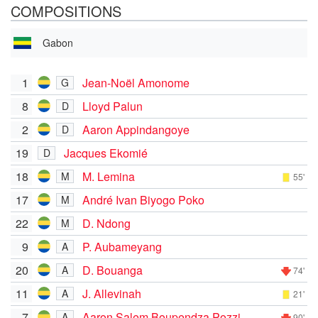
COMPOSITIONS
Gabon
1
Jean-Noël Amonome
G
8
Lloyd Palun
D
2
Aaron Appindangoye
D
19
Jacques Ekomié
D
18
M. Lemina
M
55'
17
André Ivan Biyogo Poko
M
22
D. Ndong
M
9
P. Aubameyang
A
20
D. Bouanga
A
74'
11
J. Allevinah
A
21'
7
Aaron Salem Boupendza Pozzi
A
90'