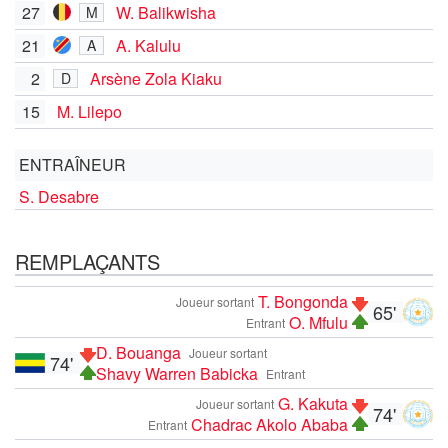
27
W. Balikwisha
M
21
A. Kalulu
A
2
Arsène Zola Kiaku
D
15
M. Lilepo
ENTRAÎNEUR
S. Desabre
REMPLAÇANTS
T. Bongonda
Joueur sortant
65'
O. Mfulu
Entrant
D. Bouanga
Joueur sortant
74'
Shavy Warren Babicka
Entrant
G. Kakuta
Joueur sortant
74'
Chadrac Akolo Ababa
Entrant