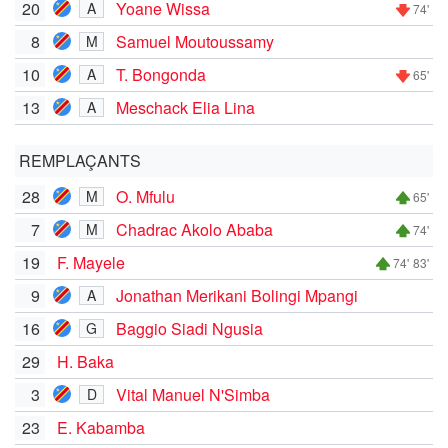
20
Yoane Wissa
A
74'
8
Samuel Moutoussamy
M
10
T. Bongonda
A
65'
13
Meschack Elia Lina
A
REMPLAÇANTS
28
O. Mfulu
M
65'
7
Chadrac Akolo Ababa
M
74'
19
F. Mayele
74'
83'
9
Jonathan Merikani Bolingi Mpangi
A
16
Baggio Siadi Ngusia
G
29
H. Baka
3
Vital Manuel N'Simba
D
23
E. Kabamba