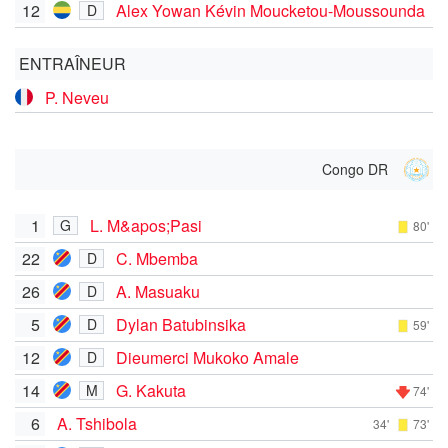
12
Alex Yowan Kévin Moucketou-Moussounda
D
ENTRAÎNEUR
P. Neveu
Congo DR
1
L. M&apos;Pasi
G
80'
22
C. Mbemba
D
26
A. Masuaku
D
5
Dylan Batubinsika
D
59'
12
Dieumerci Mukoko Amale
D
14
G. Kakuta
M
74'
6
A. Tshibola
34'
73'