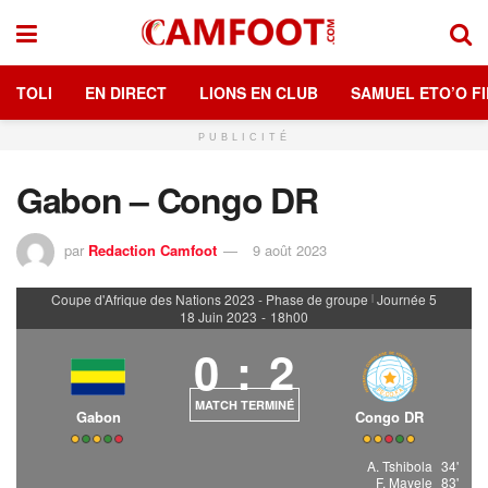
TOLI
EN DIRECT
LIONS EN CLUB
SAMUEL ETO’O FI
PUBLICITÉ
Gabon – Congo DR
par
Redaction Camfoot
9 août 2023
Coupe d'Afrique des Nations 2023 - Phase de groupe
Journée 5
|
18 Juin 2023
-
18h00
0
:
2
MATCH TERMINÉ
Gabon
Congo DR
A. Tshibola
34'
F. Mayele
83'