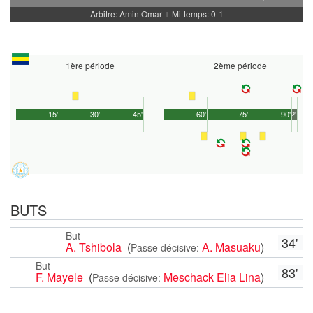
Arbitre: Amin Omar
Mi-temps: 0-1
|
1ère période
2ème période
15'
30'
45'
60'
75'
90'
2'
BUTS
But
34'
A. Tshibola
(
A. Masuaku
)
Passe décisive:
But
83'
F. Mayele
(
Meschack Elia Lina
)
Passe décisive: