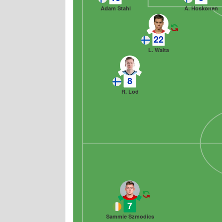
Adam Stahl
A. Hoskonen
22
L. Walta
8
R. Lod
7
Sammie Szmodics