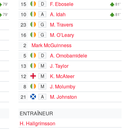
15
F. Ebosele
D
79'
81'
10
A. Idah
A
79'
81'
23
M. Travers
G
16
M. O’Leary
G
2
Mark McGuinness
5
A. Omobamidele
D
13
J. Taylor
M
12
K. McAteer
M
8
J. Molumby
M
21
M. Johnston
A
ENTRAÎNEUR
H. Hallgrímsson