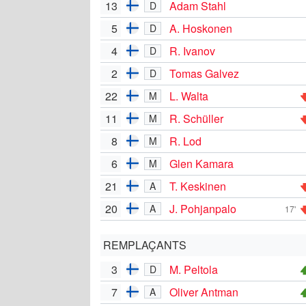
13
Adam Stahl
D
5
A. Hoskonen
D
4
R. Ivanov
D
2
Tomas Galvez
D
22
L. Walta
M
11
R. Schüller
M
8
R. Lod
M
6
Glen Kamara
M
21
T. Keskinen
A
20
J. Pohjanpalo
A
17'
REMPLAÇANTS
3
M. Peltola
D
7
Oliver Antman
A