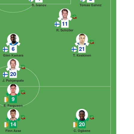
R. Ivanov
Tomas Galvez
11
R. Schüller
6
21
Glen Kamara
T. Keskinen
20
J. Pohjanpalo
9
E. Ferguson
14
20
Finn Azaz
C. Ogbene