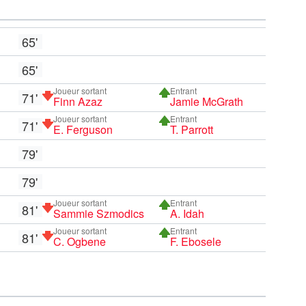
65'
65'
Joueur sortant
Entrant
71'
Finn Azaz
Jamie McGrath
Joueur sortant
Entrant
71'
E. Ferguson
T. Parrott
79'
79'
Joueur sortant
Entrant
81'
Sammie Szmodics
A. Idah
Joueur sortant
Entrant
81'
C. Ogbene
F. Ebosele