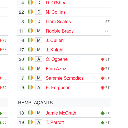
4
D. O'Shea
D
22
N. Collins
D
3
Liam Scales
D
57'
11
Robbie Brady
M
88'
6
J. Cullen
M
79'
17
J. Knight
M
65'
20
C. Ogbene
A
81'
14
Finn Azaz
M
71'
7
Sammie Szmodics
M
65'
81'
9
E. Ferguson
A
79'
71'
REMPLAÇANTS
18
Jamie McGrath
M
65'
71'
19
T. Parrott
A
65'
71'