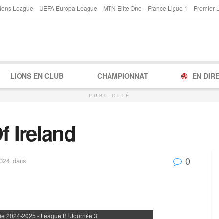
ions League
UEFA Europa League
MTN Elite One
France Ligue 1
Premier 
LIONS EN CLUB
CHAMPIONNAT
EN DIR
PUBLICITÉ
f Ireland
0
2024
dans
ue 2024-2025 - League B
Journée 3
|