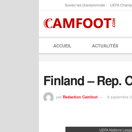
Suivez les championnats :
UEFA Champ
ACCUEIL
ACTUALITÉS
Finland – Rep. O
par
Redaction Camfoot
8 septembre 
UEFA Nations Leag