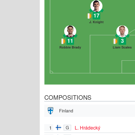
17
J. Knight
11
3
Robbie Brady
Liam Scales
COMPOSITIONS
Finland
1
L. Hrádecký
G