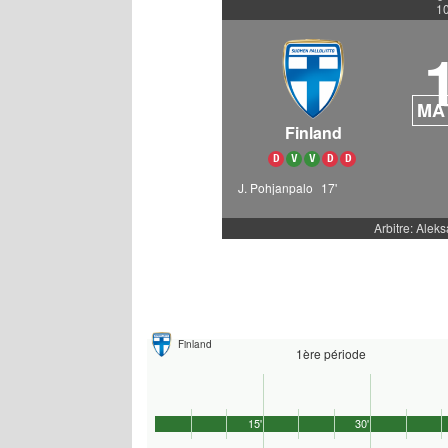
10
MA
Finland
D
V
V
D
D
J. Pohjanpalo
17'
Arbitre: Alek
Finland
1ère période
15'
30'