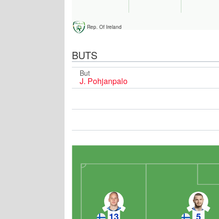
Rep. Of Ireland
BUTS
But
J. Pohjanpalo
13
5