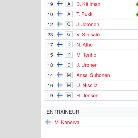
19
B. Källman
A
10
T. Pukki
A
12
J. Joronen
G
23
V. Sinisalo
G
17
N. Alho
D
15
M. Tenho
D
18
J. Uronen
D
14
Anssi Suhonen
M
16
U. Nissilä
M
9
H. Jensen
M
ENTRAÎNEUR
M. Kanerva