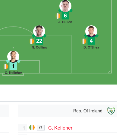
6
J. Cullen
22
4
N. Collins
D. O'Shea
1
C. Kelleher
Rep. Of Ireland
1
C. Kelleher
G