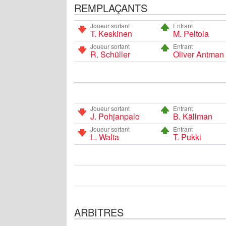
REMPLAÇANTS
Joueur sortant
Entrant
T. Keskinen
M. Peltola
Joueur sortant
Entrant
R. Schüller
Oliver Antman
Joueur sortant
Entrant
J. Pohjanpalo
B. Källman
Joueur sortant
Entrant
L. Walta
T. Pukki
ARBITRES