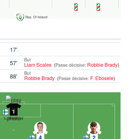
Rep. Of Ireland
17'
But
57'
Liam Scales
(
Robbie Brady
)
Passe décisive:
But
88'
Robbie Brady
(
F. Ebosele
)
Passe décisive:
1
L. Hrádecký
4
2