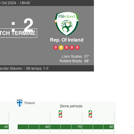
 Oct 2024
-
18h45
1
:
2
TCH TERMINÉ
Rep. Of Ireland
D
N
D
D
D
Liam Scales
57'
Robbie Brady
88'
sandar Stavrev
Mi-temps: 1-0
|
Finland
2ème période
45'
60'
75'
90'