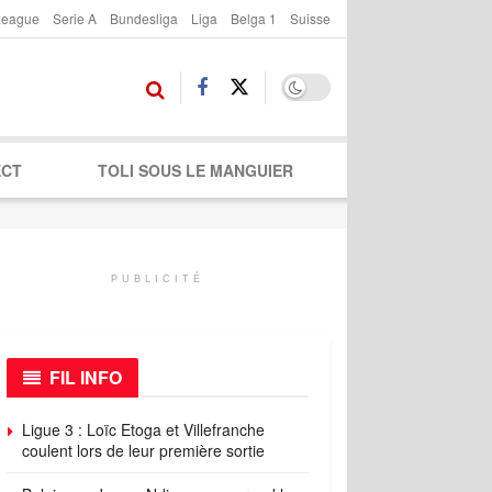
League
Serie A
Bundesliga
Liga
Belga 1
Suisse
ECT
TOLI SOUS LE MANGUIER
PUBLICITÉ
FIL INFO
Ligue 3 : Loïc Etoga et Villefranche
coulent lors de leur première sortie