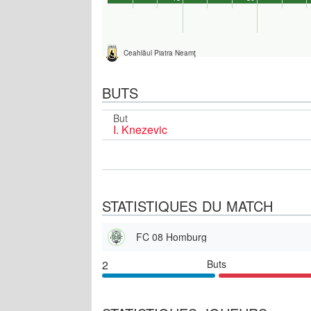
Ceahlăul Piatra Neamţ
BUTS
But
I. Knezevic
STATISTIQUES DU MATCH
FC 08 Homburg
2
Buts