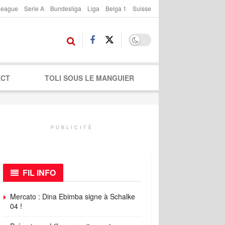
League
Serie A
Bundesliga
Liga
Belga 1
Suisse
ECT
TOLI SOUS LE MANGUIER
PUBLICITÉ
FIL INFO
Mercato : Dina Ebimba signe à Schalke
04 !