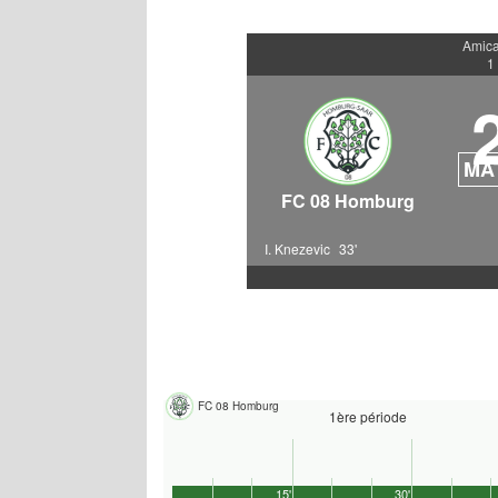
Amica
1
MA
FC 08 Homburg
I. Knezevic
33'
FC 08 Homburg
1ère période
15'
30'