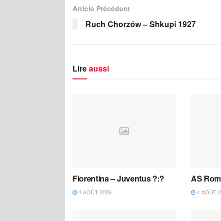
Article Précédent
Ruch Chorzów – Shkupi 1927
Lire
aussi
Fiorentina – Juventus ?:?
AS Roma
4 AOÛT 2026
4 AOÛT 2