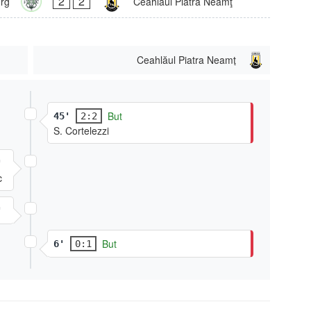
2
2
rg
Ceahlăul Piatra Neamţ
Ceahlăul Piatra Neamţ
But
45'
2:2
S. Cortelezzi
'
c
'
But
6'
0:1