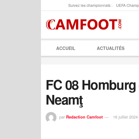
Suivez les championnats :
UEFA Champ
ACCUEIL
ACTUALITÉS
FC 08 Homburg –
Neamţ
par
Redaction Camfoot
16 juillet 2024