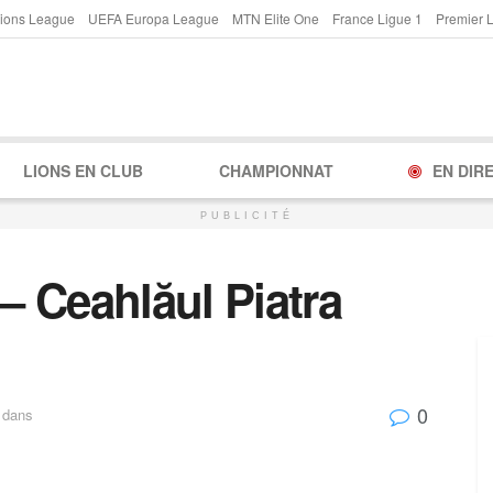
ions League
UEFA Europa League
MTN Elite One
France Ligue 1
Premier 
LIONS EN CLUB
CHAMPIONNAT
EN DIR
PUBLICITÉ
 Ceahlăul Piatra
0
dans