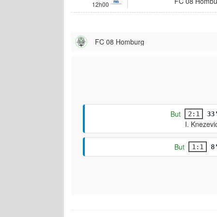
FC 08 Hombu
12h00
FC 08 Homburg
But
2:1
33
I. Knezevi
But
1:1
8