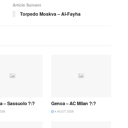
Article Suivant
Torpedo Moskva – Al-Fayha
 – Sassuolo ?:?
Genoa – AC Milan ?:?
026
4 AOÛT 2026