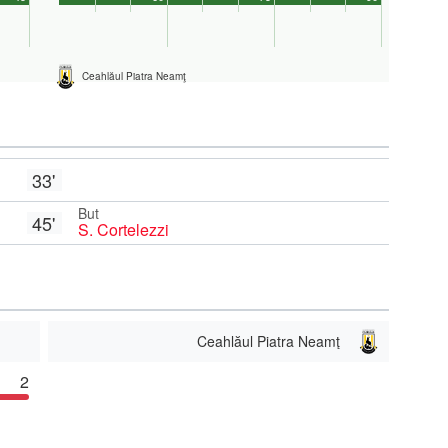
Ceahlăul Piatra Neamţ
33'
But
45'
S. Cortelezzi
Ceahlăul Piatra Neamţ
2