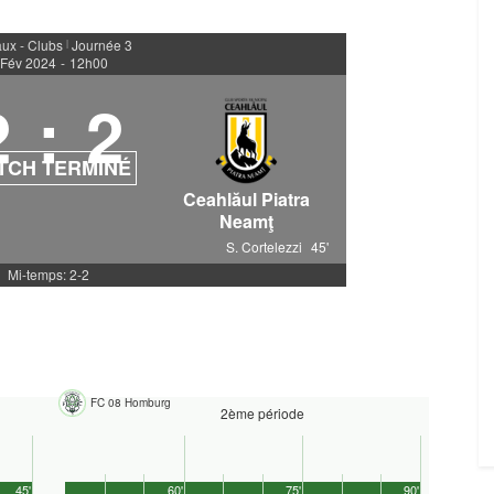
ux - Clubs
Journée 3
|
 Fév 2024
-
12h00
2
:
2
TCH TERMINÉ
Ceahlăul Piatra
Neamţ
S. Cortelezzi
45'
Mi-temps: 2-2
FC 08 Homburg
2ème période
45'
60'
75'
90'