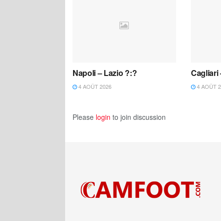
Napoli – Lazio ?:?
Cagliari
4 AOÛT 2026
4 AOÛT 2
Please
login
to join discussion