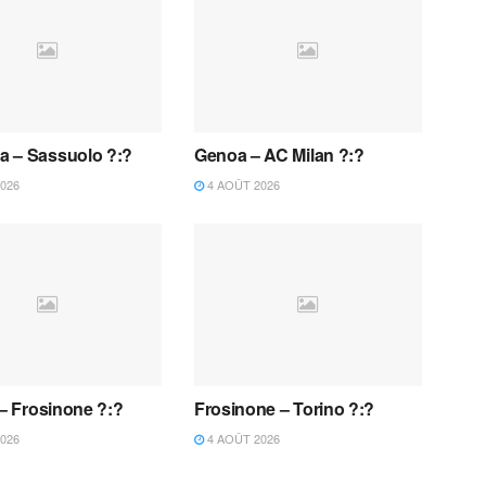
 – Sassuolo ?:?
Genoa – AC Milan ?:?
026
4 AOÛT 2026
 – Frosinone ?:?
Frosinone – Torino ?:?
026
4 AOÛT 2026