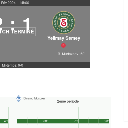
 Fév 2024
-
14h00
2
:
1
TCH TERMINÉ
Yelimay Semey
D
R. Murtazaev
60'
Mi-temps: 0-0
Dinamo Moscow
2ème période
45'
60'
75'
90'