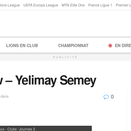
ions League
UEFA Europa League
MTN Elite One
France Ligue 1
Premier 
LIONS EN CLUB
CHAMPIONNAT
EN DIR
PUBLICITÉ
 – Yelimay Semey
0
dans
ux - Clubs
Journée 3
|