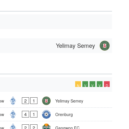
Yelimay Semey
N
V
V
V
D
2
1
ow
Yelimay Semey
4
1
ow
Orenburg
2
2
ow
Gangwon FC