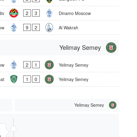
2
3
div
Dinamo Moscow
9
2
ow
Al Wakrah
Yelimay Semey
2
1
ow
Yelimay Semey
1
0
at
Yelimay Semey
Yelimay Semey
'
v