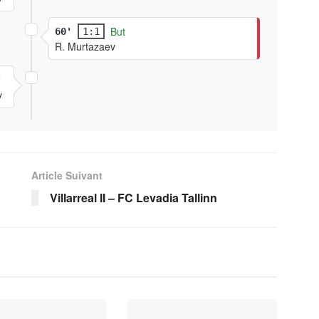
But
60'
1:1
R. Murtazaev
'
v
Article Suivant
Villarreal II – FC Levadia Tallinn