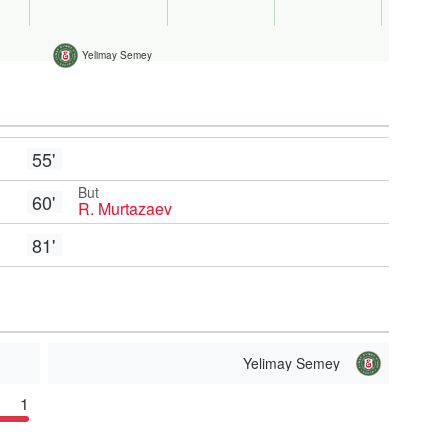
Yelimay Semey
55'
But
60'
R. Murtazaev
81'
Yelimay Semey
1