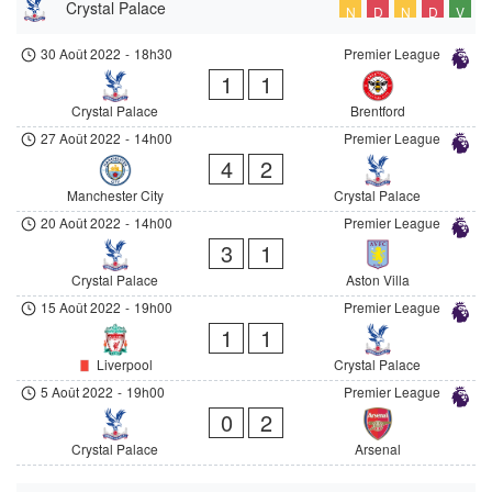
Crystal Palace
N
D
N
D
V
30 Août 2022
-
18h30
Premier League
1
1
Crystal Palace
Brentford
27 Août 2022
-
14h00
Premier League
4
2
Manchester City
Crystal Palace
20 Août 2022
-
14h00
Premier League
3
1
Crystal Palace
Aston Villa
15 Août 2022
-
19h00
Premier League
1
1
Liverpool
Crystal Palace
5 Août 2022
-
19h00
Premier League
0
2
Crystal Palace
Arsenal