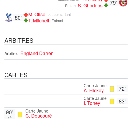
79'
S. Ghoddos
Entrant
M. Olise
Joueur sortant
80'
T. Mitchell
Entrant
ARBITRES
England Darren
Arbitre:
CARTES
Carte Jaune
72'
A. Hickey
Carte Jaune
83'
I. Toney
Carte Jaune
90'
C. Doucouré
+4