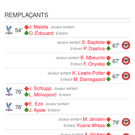
REMPLAÇANTS
J. Mateta
Joueur sortant
54'
O. Édouard
Entrant
S. Baptiste
Joueur sortant
67'
P. Dasilva
Entrant
B. Mbeumo
Joueur sortant
67'
F. Onyeka
Entrant
K. Lewis-Potter
Joueur sortant
67'
M. Damsgaard
Entrant
J. Schlupp
Joueur sortant
76'
L. Milivojević
Entrant
E. Eze
Joueur sortant
76'
J. Ayew
Entrant
M. Jensen
Joueur sortant
79'
Yoane Wissa
Entrant
A. Hickey
Joueur sortant