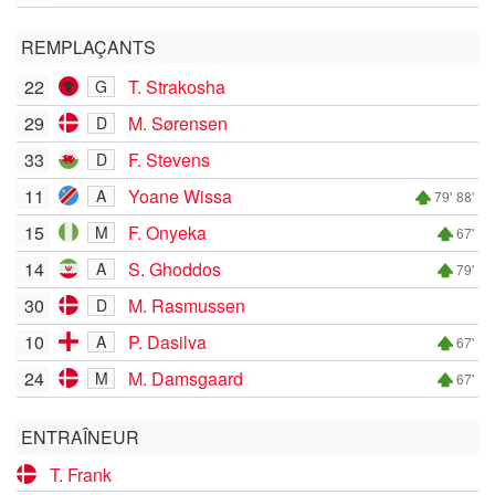
REMPLAÇANTS
22
T. Strakosha
G
29
M. Sørensen
D
33
F. Stevens
D
11
Yoane Wissa
A
79'
88'
15
F. Onyeka
M
67'
14
S. Ghoddos
A
79'
30
M. Rasmussen
D
10
P. Dasilva
A
67'
24
M. Damsgaard
M
67'
ENTRAÎNEUR
T. Frank