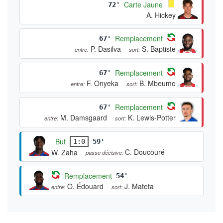
Carte Jaune
72'
A. Hickey
Remplacement
67'
P. Dasilva
S. Baptiste
entre:
sort:
Remplacement
67'
F. Onyeka
B. Mbeumo
entre:
sort:
Remplacement
67'
M. Damsgaard
K. Lewis-Potter
entre:
sort:
But
1:0
59'
C. Doucouré
W. Zaha
passe décisive:
Remplacement
54'
O. Édouard
J. Mateta
entre:
sort: