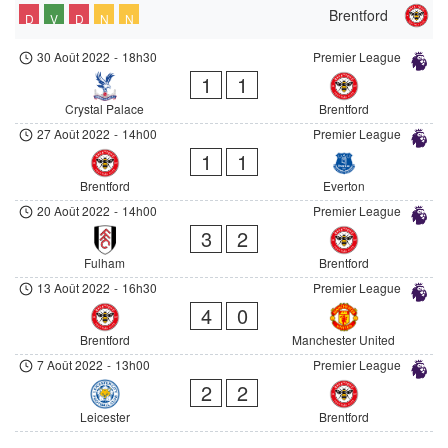
Brentford
D
V
D
N
N
30 Août 2022
-
18h30
Premier League
1
1
Crystal Palace
Brentford
27 Août 2022
-
14h00
Premier League
1
1
Brentford
Everton
20 Août 2022
-
14h00
Premier League
3
2
Fulham
Brentford
13 Août 2022
-
16h30
Premier League
4
0
Brentford
Manchester United
7 Août 2022
-
13h00
Premier League
2
2
Leicester
Brentford