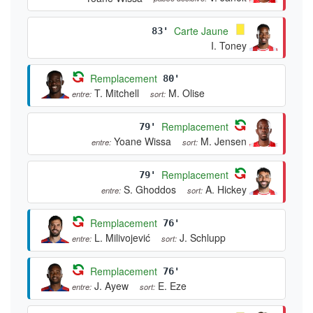
Carte Jaune
83'
I. Toney
Remplacement
80'
T. Mitchell
M. Olise
entre:
sort:
Remplacement
79'
Yoane Wissa
M. Jensen
entre:
sort:
Remplacement
79'
S. Ghoddos
A. Hickey
entre:
sort:
Remplacement
76'
L. Milivojević
J. Schlupp
entre:
sort:
Remplacement
76'
J. Ayew
E. Eze
entre:
sort: