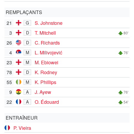
REMPLAÇANTS
21
S. Johnstone
G
3
T. Mitchell
D
80'
26
C. Richards
D
4
L. Milivojević
M
76'
23
M. Ebiowei
M
78
K. Rodney
D
55
K. Phillips
M
9
J. Ayew
A
76'
22
O. Édouard
A
54'
ENTRAÎNEUR
P. Vieira