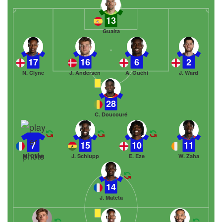
13
Guaita
17
16
6
2
N. Clyne
J. Andersen
A. Guéhi
J. Ward
28
C. Doucouré
7
15
10
11
M. Olise
J. Schlupp
E. Eze
W. Zaha
14
J. Mateta