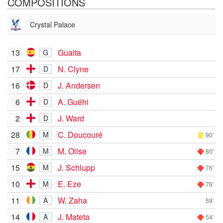
COMPOSITIONS
Crystal Palace
13
Guaita
G
17
N. Clyne
D
16
J. Andersen
D
6
A. Guéhi
D
2
J. Ward
D
28
C. Doucouré
M
90'
7
M. Olise
M
80'
15
J. Schlupp
M
76'
10
E. Eze
M
76'
11
W. Zaha
A
59'
14
J. Mateta
A
54'