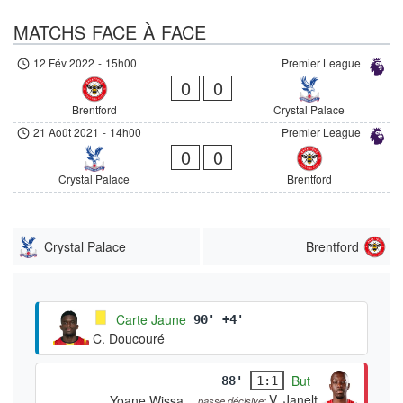
MATCHS FACE À FACE
12 Fév 2022
-
15h00
Premier League
0
0
Brentford
Crystal Palace
21 Août 2021
-
14h00
Premier League
0
0
Crystal Palace
Brentford
Crystal Palace
Brentford
Carte Jaune
90' +4'
C. Doucouré
But
88'
1:1
V. Janelt
Yoane Wissa
passe décisive: