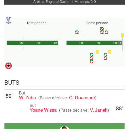
Arbitre: England Darren
Mi-temps: 0-0
|
1ère période
2ème période
15'
30'
45'
60'
75'
90'
4'
BUTS
But
59'
W. Zaha
(
:
C. Doucouré
)
Passe décisive
But
88'
Yoane Wissa
(
V. Janelt
)
Passe décisive: