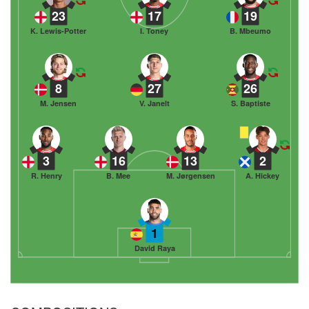
23
17
19
K. Lewis-Potter
I. Toney
B. Mbeumo
8
27
26
M. Jensen
V. Janelt
S. Baptiste
3
16
13
2
R. Henry
B. Mee
M. Jørgensen
A. Hickey
1
David Raya