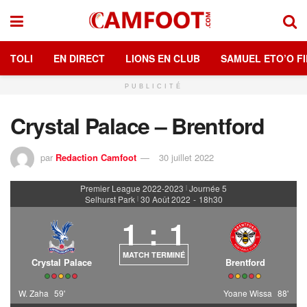
TOLI
EN DIRECT
LIONS EN CLUB
SAMUEL ETO’O FI
PUBLICITÉ
Crystal Palace – Brentford
par
Redaction Camfoot
30 juillet 2022
Premier League 2022-2023
Journée 5
|
Selhurst Park
30 Août 2022
-
18h30
|
1
:
1
MATCH TERMINÉ
Crystal Palace
Brentford
W. Zaha
59'
Yoane Wissa
88'