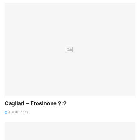
Cagliari – Frosinone ?:?
4 AOÛT 2026