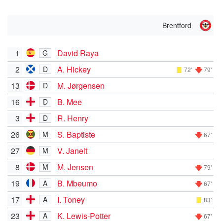
Brentford
1
David Raya
G
2
A. Hickey
D
72'
79'
13
M. Jørgensen
D
16
B. Mee
D
3
R. Henry
D
26
S. Baptiste
M
67'
27
V. Janelt
M
8
M. Jensen
M
79'
19
B. Mbeumo
A
67'
17
I. Toney
A
83'
23
K. Lewis-Potter
A
67'