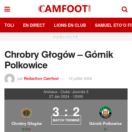
TOLI
EN DIRECT
LIONS EN CLUB
SAMUEL ETO’O FI
PUBLICITÉ
Chrobry Głogów – Górnik
Polkowice
par
Redaction Camfoot
15 juillet 2024
Amicaux - Clubs
Journée 3
|
27 Jan 2024
-
12h00
3
:
2
MATCH TERMINÉ
Chrobry Głogów
Górnik Polkowice