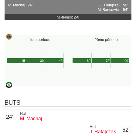
M. Machaj
24'
J. Ratajczak
52'
M. Bancewicz
54'
Mi-temps: 2-0
1ère période
2ème période
15'
30'
45'
60'
75'
90'
BUTS
But
24'
M. Machaj
But
52'
J. Ratajczak