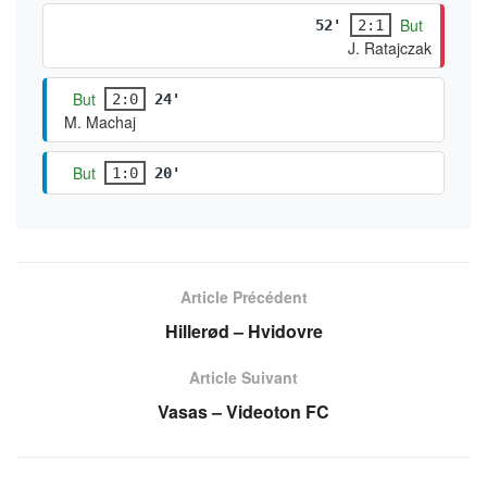
But
52'
2:1
J. Ratajczak
But
2:0
24'
M. Machaj
But
1:0
20'
Article Précédent
Hillerød – Hvidovre
Article Suivant
Vasas – Videoton FC