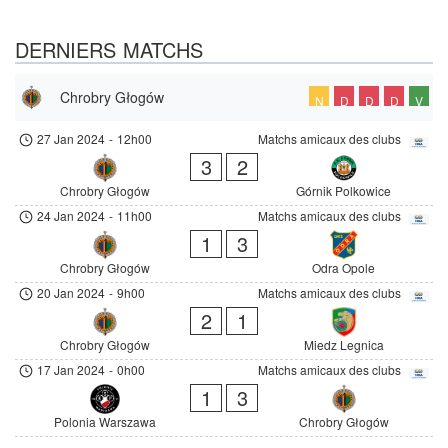
DERNIERS MATCHS
Chrobry Głogów
N
D
D
D
V
27 Jan 2024
-
12h00
Matchs amicaux des clubs
3
2
Chrobry Głogów
Górnik Polkowice
24 Jan 2024
-
11h00
Matchs amicaux des clubs
1
3
Chrobry Głogów
Odra Opole
20 Jan 2024
-
9h00
Matchs amicaux des clubs
2
1
Chrobry Głogów
Miedz Legnica
17 Jan 2024
-
0h00
Matchs amicaux des clubs
1
3
Polonia Warszawa
Chrobry Głogów