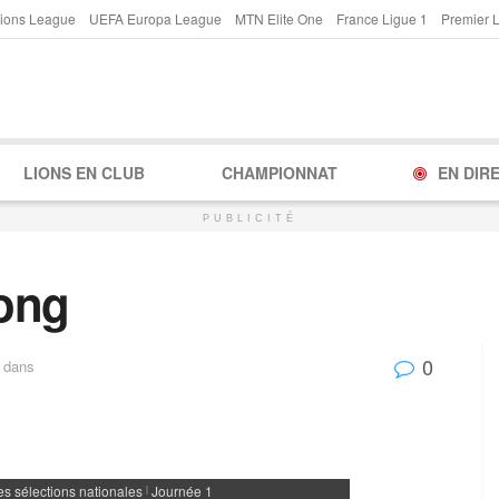
ions League
UEFA Europa League
MTN Elite One
France Ligue 1
Premier 
LIONS EN CLUB
CHAMPIONNAT
EN DIR
PUBLICITÉ
ong
0
dans
s sélections nationales
Journée 1
|