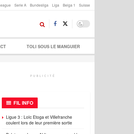
League
Serie A
Bundesliga
Liga
Belga 1
Suisse
ECT
TOLI SOUS LE MANGUIER
PUBLICITÉ
FIL INFO
Ligue 3 : Loïc Etoga et Villefranche
coulent lors de leur première sortie