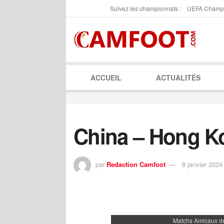
Suivez les championnats :
UEFA Champ
ACCUEIL
ACTUALITÉS
China – Hong K
par
Redaction Camfoot
8 janvier 2024
Matchs Amicaux de