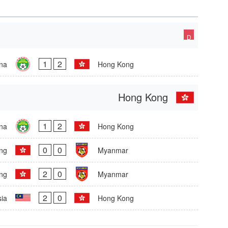
D
1
2
na
Hong Kong
Hong Kong
1
2
na
Hong Kong
0
0
ng
Myanmar
2
0
ng
Myanmar
2
0
ia
Hong Kong