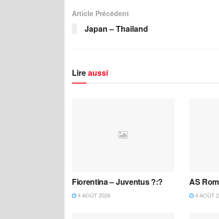
Article Précédent
Japan – Thailand
Lire
aussi
Fiorentina – Juventus ?:?
AS Roma
4 AOÛT 2026
4 AOÛT 2