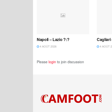
Napoli – Lazio ?:?
Cagliari
4 AOÛT 2026
4 AOÛT 2
Please
login
to join discussion