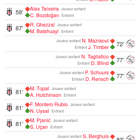
Alex Teixeira
Joueur sortant
59'
C. Bozdoğan
Entrant
R. Ghezzal
Joueur sortant
67'
M. Batshuayi
Entrant
N. Mazraoui
Joueur sortant
72'
J. Timber
Entrant
N. Tagliafico
Joueur sortant
77'
D. Blind
Entrant
P. Schuurs
Joueur sortant
77'
D. Rensch
Entrant
M. Topal
Joueur sortant
81'
A. Hutchinson
Entrant
F. Montero Rubio
Joueur sortant
81'
N. Uysal
Entrant
M. Pjanić
Joueur sortant
81'
S. Uçan
Entrant
S. Berghuis
Joueur sortant
83'