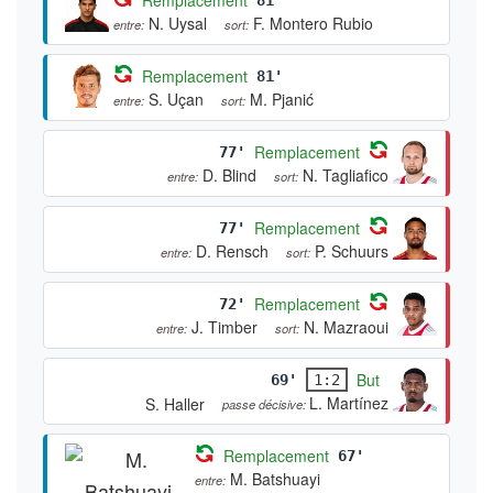
N. Uysal
F. Montero Rubio
entre:
sort:
Remplacement
81'
S. Uçan
M. Pjanić
entre:
sort:
Remplacement
77'
D. Blind
N. Tagliafico
entre:
sort:
Remplacement
77'
D. Rensch
P. Schuurs
entre:
sort:
Remplacement
72'
J. Timber
N. Mazraoui
entre:
sort:
But
69'
1:2
L. Martínez
S. Haller
passe décisive:
Remplacement
67'
M. Batshuayi
entre: