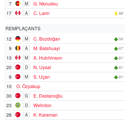
7
G. Nkoudou
M
17
C. Larin
A
88'
REMPLAÇANTS
12
C. Bozdoğan
M
59'
9
M. Batshuayi
A
67'
13
A. Hutchinson
M
81'
20
N. Uysal
D
81'
8
S. Uçan
M
81'
10
O. Özyakup
30
E. Destanoğlu
G
23
Welinton
D
28
K. Karaman
A