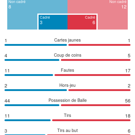
Non cadré
Non cadré
8
12
Cadré
Cadré
3
6
1
Cartes jaunes
1
4
Coup de coins
5
11
Fautes
17
2
Hors-jeu
2
44
Possession de Balle
56
11
Tirs
18
3
Tirs au but
6