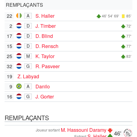
REMPLAÇANTS
22
S. Haller
A
46'
54'
69'
85'
2
J. Timber
D
72'
17
D. Blind
D
77'
15
D. Rensch
D
77'
25
K. Taylor
M
83'
32
R. Pasveer
G
19
Z. Labyad
9
Danilo
A
16
J. Gorter
G
REMPLAÇANTS
M. Hassouni Daramy
Joueur sortant
46'
S. Haller
Entrant