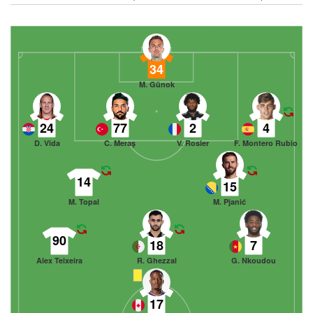
34
M. Günok
24
77
2
4
D. Vida
C. Meraş
V. Rosier
F. Montero Rubio
14
15
M. Topal
M. Pjanić
90
18
7
Alex Teixeira
R. Ghezzal
G. Nkoudou
17