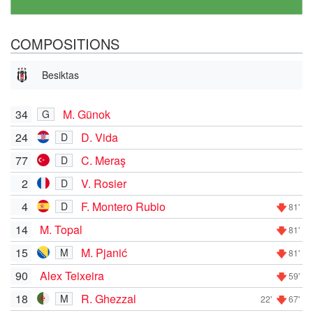
COMPOSITIONS
Besiktas
34
M. Günok
G
24
D. Vida
D
77
C. Meraş
D
2
V. Rosier
D
4
F. Montero Rubio
D
81'
14
M. Topal
81'
15
M. Pjanić
M
81'
90
Alex Teixeira
59'
18
R. Ghezzal
M
22'
67'