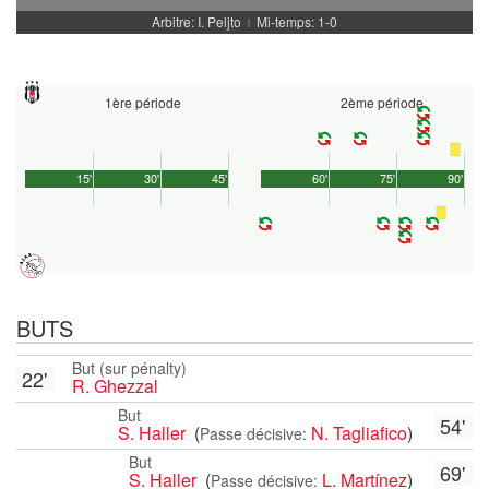
Arbitre: I. Peljto
Mi-temps: 1-0
|
1ère période
2ème période
15'
30'
45'
60'
75'
90'
BUTS
But (sur pénalty)
22'
R. Ghezzal
But
54'
S. Haller
(
N. Tagliafico
)
Passe décisive:
But
69'
S. Haller
(
L. Martínez
)
Passe décisive: