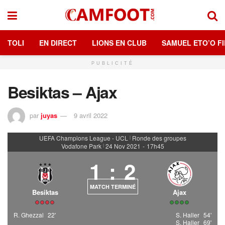
TOLI
EN DIRECT
LIONS EN CLUB
SAMUEL ETO’O FI
PUBLICITÉ
Besiktas – Ajax
par
juyas
9 avril 2022
UEFA Champions League - UCL
Ronde des groupes
|
Vodafone Park
24 Nov 2021
-
17h45
|
1
:
2
MATCH TERMINÉ
Besiktas
Ajax
R. Ghezzal
22'
S. Haller
54'
S. Haller
69'