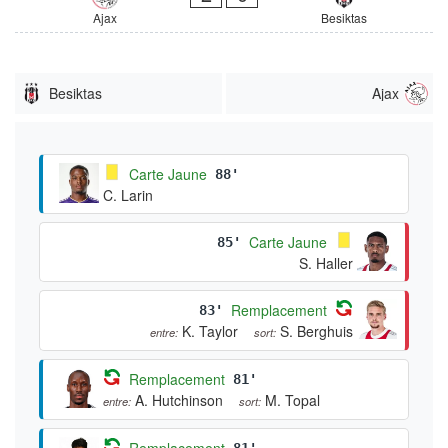
Ajax
Besiktas
Besiktas
Ajax
Carte Jaune
88'
C. Larin
Carte Jaune
85'
S. Haller
Remplacement
83'
K. Taylor
S. Berghuis
entre:
sort:
Remplacement
81'
A. Hutchinson
M. Topal
entre:
sort:
Remplacement
81'