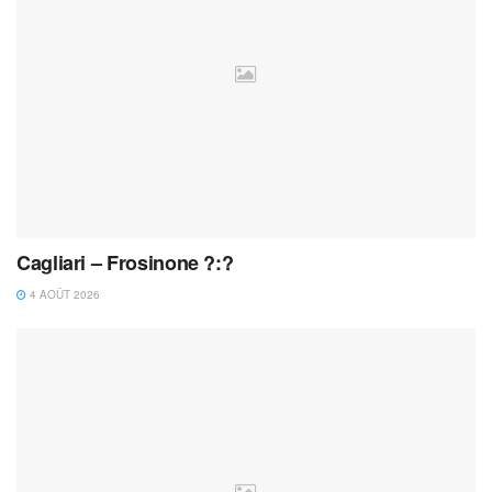
Cagliari – Frosinone ?:?
4 AOÛT 2026