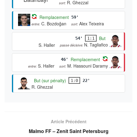
R. Ghezzal
sort:
Remplacement
59'
C. Bozdoğan
Alex Teixeira
entre:
sort:
But
54'
1:1
N. Tagliafico
S. Haller
passe décisive:
Remplacement
46'
S. Haller
M. Hassouni Daramy
entre:
sort:
But (sur pénalty)
1:0
22'
R. Ghezzal
Article Précédent
Malmo FF – Zenit Saint Petersburg