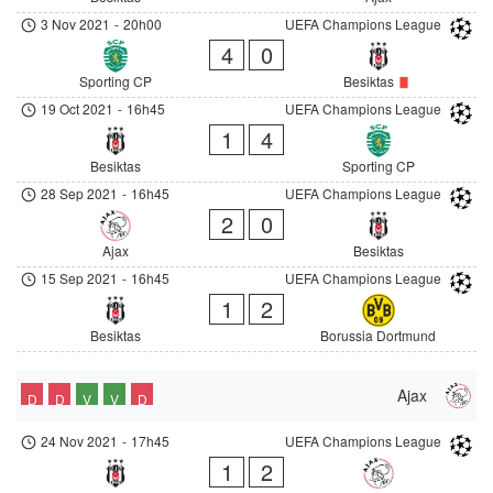
3 Nov 2021
-
20h00
UEFA Champions League
4
0
Sporting CP
Besiktas
19 Oct 2021
-
16h45
UEFA Champions League
1
4
Besiktas
Sporting CP
28 Sep 2021
-
16h45
UEFA Champions League
2
0
Ajax
Besiktas
15 Sep 2021
-
16h45
UEFA Champions League
1
2
Besiktas
Borussia Dortmund
Ajax
D
D
V
V
D
24 Nov 2021
-
17h45
UEFA Champions League
1
2