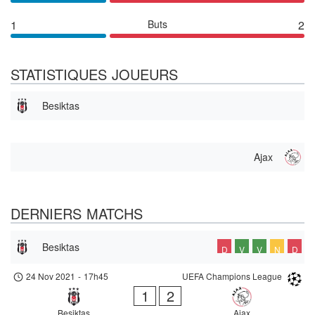
1
Buts
2
STATISTIQUES JOUEURS
Besiktas
Ajax
DERNIERS MATCHS
Besiktas
D
V
V
N
D
24 Nov 2021
-
17h45
UEFA Champions League
1
2
Besiktas
Ajax