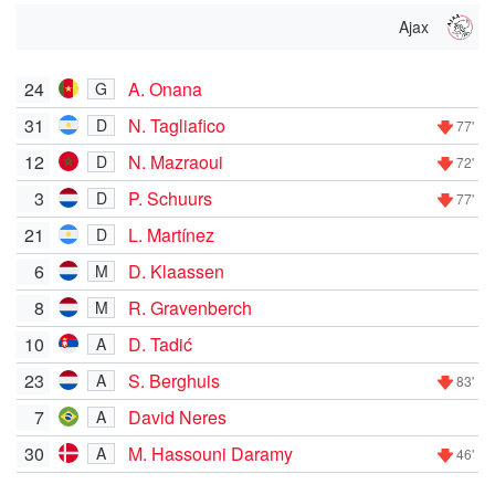
Ajax
24
A. Onana
G
31
N. Tagliafico
D
77'
12
N. Mazraoui
D
72'
3
P. Schuurs
D
77'
21
L. Martínez
D
6
D. Klaassen
M
8
R. Gravenberch
M
10
D. Tadić
A
23
S. Berghuis
A
83'
7
David Neres
A
30
M. Hassouni Daramy
A
46'