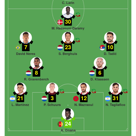
C. Larin
30
M. Hassouni Daramy
7
23
10
David Neres
S. Berghuis
D. Tadić
8
6
R. Gravenberch
D. Klaassen
21
3
12
31
L. Martínez
P. Schuurs
N. Mazraoui
N. Tagliafico
24
A. Onana