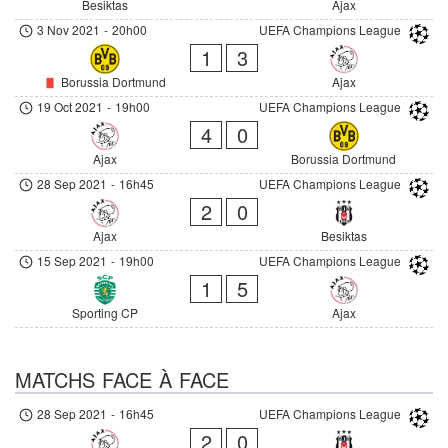
Besiktas
Ajax
3 Nov 2021
-
20h00
UEFA Champions League
1
3
Borussia Dortmund
Ajax
19 Oct 2021
-
19h00
UEFA Champions League
4
0
Ajax
Borussia Dortmund
28 Sep 2021
-
16h45
UEFA Champions League
2
0
Ajax
Besiktas
15 Sep 2021
-
19h00
UEFA Champions League
1
5
Sporting CP
Ajax
MATCHS FACE À FACE
28 Sep 2021
-
16h45
UEFA Champions League
2
0