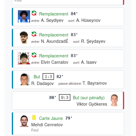
Remplacement
84'
A. Seydiyev
A. Hüseynov
entre:
sort:
Remplacement
83'
N. AxundzadÉ
R. Şeydayev
entre:
sort:
Remplacement
83'
Elvin Camalov
A. Isaev
entre:
sort:
But
1:3
82'
T. Bayramov
R. Dadaşov
passe décisive:
But (sur pénalty)
80'
0:3
Viktor Gyökeres
Carte Jaune
79'
Mehdi Cennetov
Foul