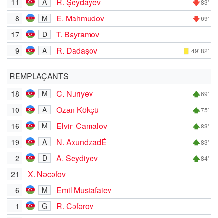
11
R. Şeydayev
A
83'
8
E. Mahmudov
M
69'
17
T. Bayramov
D
9
R. Dadaşov
A
49'
82'
REMPLAÇANTS
18
C. Nurıyev
M
69'
10
Ozan Kökçü
A
75'
16
Elvin Camalov
M
83'
19
N. AxundzadÉ
A
83'
2
A. Seydiyev
D
84'
21
X. Nəcəfov
6
Emil Mustafaiev
M
1
R. Cəfərov
G