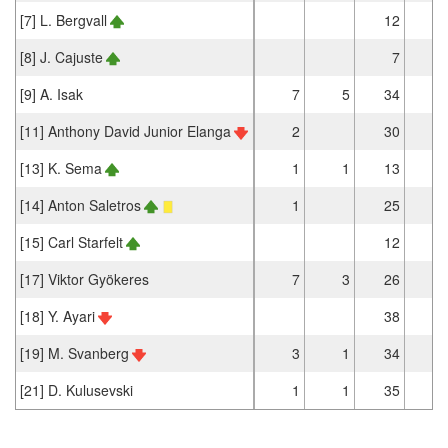
[7] L. Bergvall
12
[8] J. Cajuste
7
[9] A. Isak
7
5
34
2
[11] Anthony David Junior Elanga
2
30
2
[13] K. Sema
1
1
13
1
[14] Anton Saletros
1
25
2
[15] Carl Starfelt
12
[17] Viktor Gyökeres
7
3
26
2
[18] Y. Ayari
38
3
[19] M. Svanberg
3
1
34
2
[21] D. Kulusevski
1
1
35
2