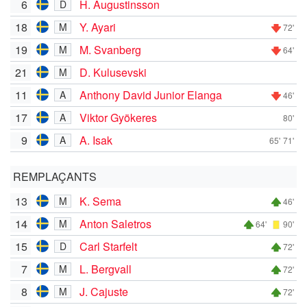
6
H. Augustinsson
D
18
Y. Ayari
M
72'
19
M. Svanberg
M
64'
21
D. Kulusevski
M
11
Anthony David Junior Elanga
A
46'
17
Viktor Gyökeres
A
80'
9
A. Isak
A
65'
71'
REMPLAÇANTS
13
K. Sema
M
46'
14
Anton Saletros
M
64'
90'
15
Carl Starfelt
D
72'
7
L. Bergvall
M
72'
8
J. Cajuste
M
72'