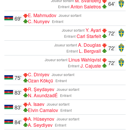
M. Svanberg
Joueur sortant
64'
Anton Saletros
Entrant
E. Mahmudov
Joueur sortant
69'
C. Nurıyev
Entrant
Y. Ayari
Joueur sortant
72'
Carl Starfelt
Entrant
A. Douglas
Joueur sortant
72'
L. Bergvall
Entrant
Linus Wahlqvist
Joueur sortant
72'
J. Cajuste
Entrant
C. Diniyev
Joueur sortant
75'
Ozan Kökçü
Entrant
R. Şeydayev
Joueur sortant
83'
N. AxundzadÉ
Entrant
A. Isaev
Joueur sortant
83'
Elvin Camalov
Entrant
A. Hüseynov
Joueur sortant
84'
A. Seydiyev
Entrant