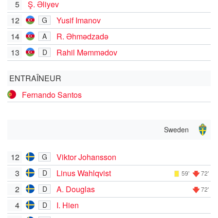
5
Ş. Əliyev
12
Yusif Imanov
G
14
R. Əhmədzadə
A
13
Rahil Məmmədov
D
ENTRAÎNEUR
Fernando Santos
Sweden
12
Viktor Johansson
G
3
Linus Wahlqvist
D
59'
72'
2
A. Douglas
D
72'
4
I. Hien
D