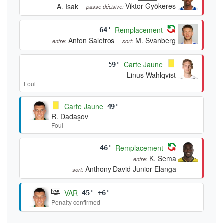
Viktor Gyökeres
A. Isak
passe décisive:
Remplacement
64'
Anton Saletros
M. Svanberg
entre:
sort:
Carte Jaune
59'
Linus Wahlqvist
Foul
Carte Jaune
49'
R. Dadaşov
Foul
Remplacement
46'
K. Sema
entre:
Anthony David Junior Elanga
sort:
VAR
45' +6'
Penalty confirmed