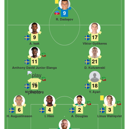
9
R. Dadaşov
9
17
A. Isak
Viktor Gyökeres
11
21
Anthony David Junior Elanga
D. Kulusevski
19
18
M. Svanberg
Y. Ayari
6
4
2
3
H. Augustinsson
I. Hien
A. Douglas
Linus Wahlqvist