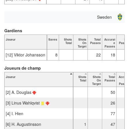
Sweden
Gardiens
Joueur
Saves
Shots
Shots
Total
Accurat
Ke
Total
On
Passes
e
Passe
Target
Passes
[12] Viktor Johansson
8
22
18
Joueurs de champ
Joueur
Shots
Shots
Total
Accura
Total
On
Passes
Target
Passe
[2] A. Douglas
50
4
[3] Linus Wahlqvist
26
2
[4] I. Hien
77
6
[6] H. Augustinsson
1
47
4