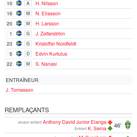
10
H. Nilsson
A
16
N. Eliasson
M
20
H. Larsson
M
1
J. Zetterström
G
23
Kristoffer Nordfeldt
G
5
Edvin Kurtulus
D
22
S. Nanasi
M
ENTRAÎNEUR
J. Tomasson
REMPLAÇANTS
Anthony David Junior Elanga
Joueur sortant
46'
K. Sema
Entrant