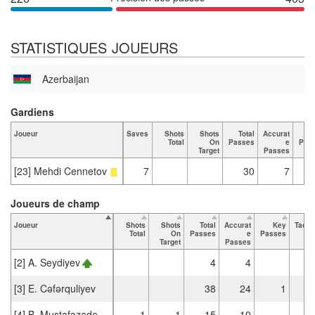
STATISTIQUES JOUEURS
Azerbaijan
Gardiens
Joueur
Saves
Shots
Shots
Total
Accurat
Total
On
Passes
e
Pas
Target
Passes
[23] Mehdi Cennetov
7
30
7
Joueurs de champ
Joueur
Shots
Shots
Total
Accurat
Key
Tackl
Total
On
Passes
e
Passes
Tot
Target
Passes
[2] A. Seydiyev
4
4
[3] E. Cəfərquliyev
38
24
1
[4] B. Mustafazadə
1
1
15
10