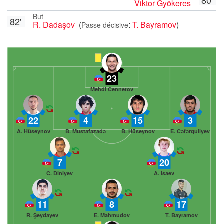
Viktor Gyökeres
But
82'
R. Dadaşov
(
:
T. Bayramov
)
Passe décisive
23
Mehdi Cennetov
22
4
15
3
A. Hüseynov
B. Mustafazadə
B. Hüseynov
E. Cəfərquliyev
7
20
C. Diniyev
A. Isaev
11
8
17
R. Şeydayev
E. Mahmudov
T. Bayramov