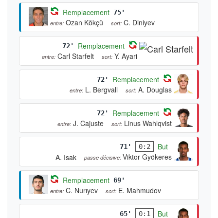
Remplacement
75'
Ozan Kökçü
C. Diniyev
entre:
sort:
Remplacement
72'
Carl Starfelt
Y. Ayari
entre:
sort:
Remplacement
72'
L. Bergvall
A. Douglas
entre:
sort:
Remplacement
72'
J. Cajuste
Linus Wahlqvist
entre:
sort:
But
71'
0:2
Viktor Gyökeres
A. Isak
passe décisive:
Remplacement
69'
C. Nurıyev
E. Mahmudov
entre:
sort:
But
65'
0:1