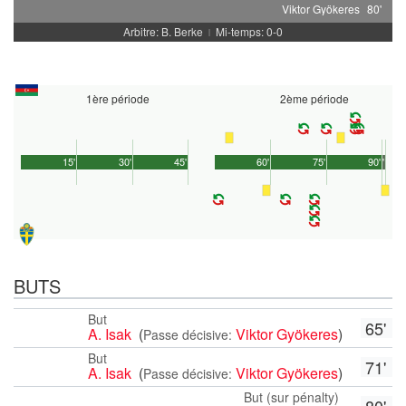
Viktor Gyökeres
80'
Arbitre: B. Berke
Mi-temps: 0-0
|
1ère période
2ème période
15'
30'
45'
60'
75'
90'
1'
BUTS
But
65'
A. Isak
(
Viktor Gyökeres
)
Passe décisive:
But
71'
A. Isak
(
Viktor Gyökeres
)
Passe décisive:
But (sur pénalty)
80'