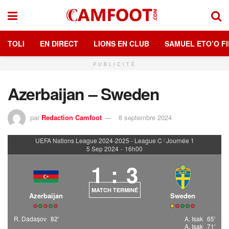
TOLI
EN DIRECT
LIONS EN CLUB
SAMUEL ETO’O FI
PUBLICITÉ
Azerbaijan – Sweden
par
Redaction Camfoot
8 septembre 2024
UEFA Nations League 2024-2025 - League C
Journée 1
|
5 Sep 2024
-
16h00
1
:
3
MATCH TERMINÉ
Azerbaijan
Sweden
R. Dadaşov
82'
A. Isak
65'
A. Isak
71'