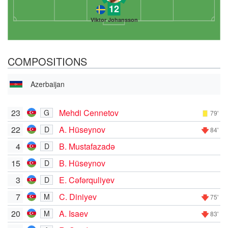
12
Viktor Johansson
COMPOSITIONS
Azerbaijan
23
Mehdi Cennetov
G
79'
22
A. Hüseynov
D
84'
4
B. Mustafazadə
D
15
B. Hüseynov
D
3
E. Cəfərquliyev
D
7
C. Diniyev
M
75'
20
A. Isaev
M
83'