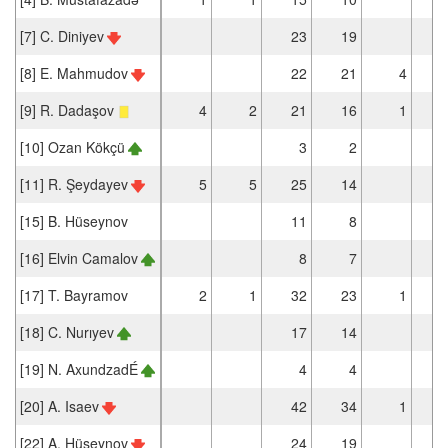
[7] C. Diniyev
23
19
[8] E. Mahmudov
22
21
4
[9] R. Dadaşov
4
2
21
16
1
[10] Ozan Kökçü
3
2
[11] R. Şeydayev
5
5
25
14
[15] B. Hüseynov
11
8
[16] Elvin Camalov
8
7
[17] T. Bayramov
2
1
32
23
1
[18] C. Nurıyev
17
14
[19] N. AxundzadÉ
4
4
[20] A. Isaev
42
34
1
[22] A. Hüseynov
24
19