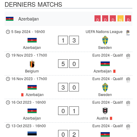
DERNIERS MATCHS
Azerbaijan
D
D
D
N
D
5 Sep 2024
-
16h00
UEFA Nations League
1
3
Azerbaijan
Sweden
19 Nov 2023
-
17h00
Euro 2024 - Qualif
5
0
Belgium
Azerbaijan
16 Nov 2023
-
17h00
Euro 2024 - Qualif
3
0
Azerbaijan
Sweden
16 Oct 2023
-
16h00
Euro 2024 - Qualif
0
1
Azerbaijan
Austria
13 Oct 2023
-
16h00
Euro 2024 - Qualif
0
2