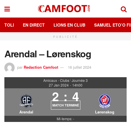
TOLI
EN DIRECT
LIONS EN CLUB
SAMUEL ETO’O FI
PUBLICITÉ
Arendal – Lørenskog
par
Redaction Camfoot
16 juillet 2024
Amicaux - Clubs
Journée 3
|
27 Jan 2024
-
14h00
2
:
4
MATCH TERMINÉ
Arendal
Lørenskog
Mi-temps: -