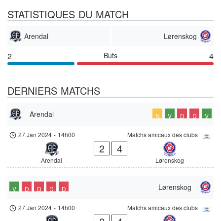
STATISTIQUES DU MATCH
Arendal
Lørenskog
2
Buts
4
DERNIERS MATCHS
Arendal
N
V
D
D
V
27 Jan 2024
-
14h00
Matchs amicaux des clubs
2
4
Arendal
Lørenskog
Lørenskog
V
D
D
D
D
27 Jan 2024
-
14h00
Matchs amicaux des clubs