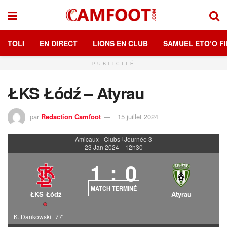
TOLI
EN DIRECT
LIONS EN CLUB
SAMUEL ETO’O FI
PUBLICITÉ
ŁKS Łódź – Atyrau
par
Redaction Camfoot
15 juillet 2024
Amicaux - Clubs
Journée 3
|
23 Jan 2024
-
12h30
1
:
0
MATCH TERMINÉ
ŁKS Łódź
Atyrau
K. Dankowski
77'