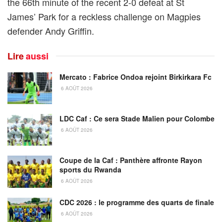
the 66th minute of the recent 2-0 defeat at St
James’ Park for a reckless challenge on Magpies
defender Andy Griffin.
Lire
aussi
Mercato : Fabrice Ondoa rejoint Birkirkara Fc
6 AOÛT 2026
LDC Caf : Ce sera Stade Malien pour Colombe
6 AOÛT 2026
Coupe de la Caf : Panthère affronte Rayon
sports du Rwanda
6 AOÛT 2026
CDC 2026 : le programme des quarts de finale
6 AOÛT 2026