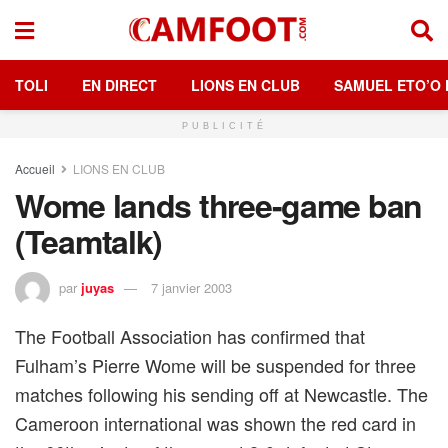
TOLI
EN DIRECT
LIONS EN CLUB
SAMUEL ETO’O 
PUBLICITÉ
Accueil
LIONS EN CLUB
Wome lands three-game ban
(Teamtalk)
par
juyas
7 janvier 2003
The Football Association has confirmed that
Fulham’s Pierre Wome will be suspended for three
matches following his sending off at Newcastle. The
Cameroon international was shown the red card in