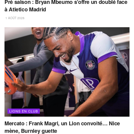
Pré saison : Bryan Mbeumo s’offre un doublé face
à Atletico Madrid
1 AOÛT 2026
LIONS EN CLUB
Mercato : Frank Magri, un Lion convoité… Nice
mène, Burnley guette