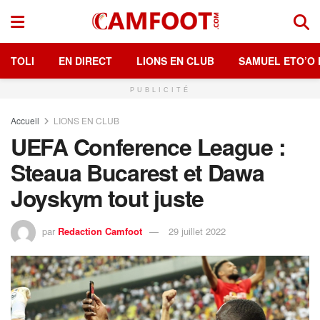
TOLI
EN DIRECT
LIONS EN CLUB
SAMUEL ETO’O 
PUBLICITÉ
Accueil
LIONS EN CLUB
UEFA Conference League :
Steaua Bucarest et Dawa
Joyskym tout juste
par
Redaction Camfoot
29 juillet 2022