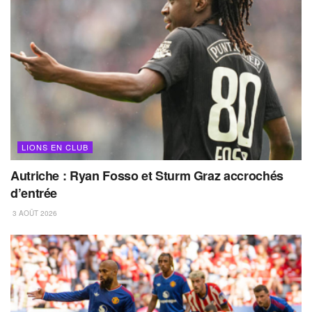
LIONS EN CLUB
Autriche : Ryan Fosso et Sturm Graz accrochés
d’entrée
3 AOÛT 2026