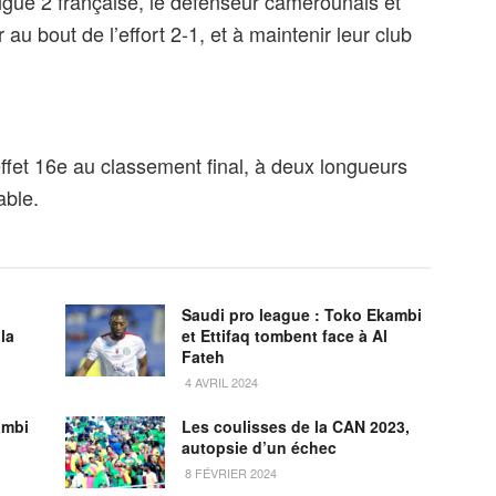
Ligue 2 française, le défenseur camerounais et
au bout de l’effort 2-1, et à maintenir leur club
ffet 16e au classement final, à deux longueurs
able.
Saudi pro league : Toko Ekambi
la
et Ettifaq tombent face à Al
Fateh
4 AVRIL 2024
ambi
Les coulisses de la CAN 2023,
autopsie d’un échec
8 FÉVRIER 2024