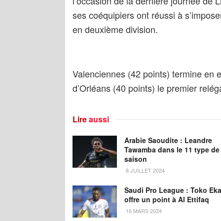
l’occasion de la dernière journée de 
ses coéquipiers ont réussi à s’imposer 
en deuxième division.
Valenciennes (42 points) termine en e
d’Orléans (40 points) le premier relég
Lire
aussi
Arabie Saoudite : Leandre
Tawamba dans le 11 type de 
saison
8 JUILLET 2024
Saudi Pro League : Toko Ek
offre un point à Al Ettifaq
16 MARS 2024