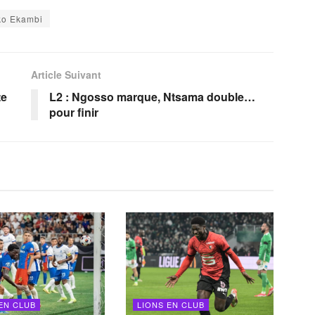
ko Ekambi
Article Suivant
te
L2 : Ngosso marque, Ntsama double…
pour finir
EN CLUB
LIONS EN CLUB