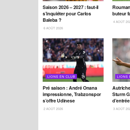
Saison 2026 – 2027 : faut-il
Roumani
s’inquiéter pour Carlos
buteur f
Baleba ?
4 AOÛT 20
6 AOÛT 2026
LIONS EN CLUB
LIONS 
Pré saison : André Onana
Autriche
impressionne, Trabzonspor
Sturm G
s’offre Udinese
d’entrée
2 AOÛT 2026
3 AOÛT 20