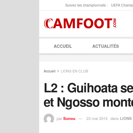
Suivez les championnats :
UEFA Champ
ACCUEIL
ACTUALITÉS
Accueil
LIONS EN CLUB
L2 : Guihoata s
et Ngosso mont
par
Sunou
23 mai 2015
dans
LIONS