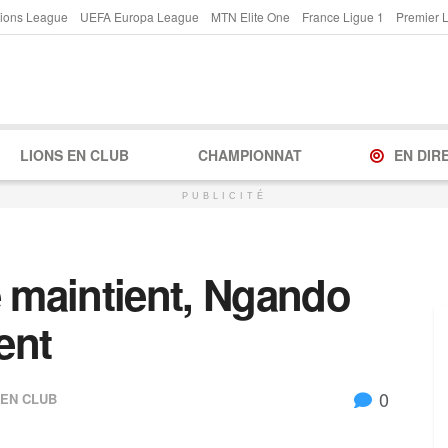
ions League
UEFA Europa League
MTN Elite One
France Ligue 1
Premier 
LIONS EN CLUB
CHAMPIONNAT
EN DIR
PUBLICITÉ
e maintient, Ngando
ent
0
 EN CLUB