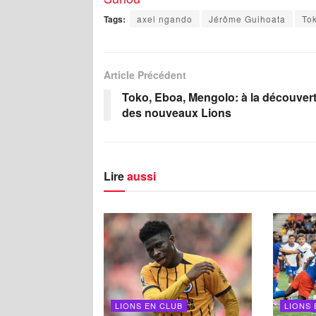
Tags:
axel ngando
Jérôme Guihoata
To
Article Précédent
Toko, Eboa, Mengolo: à la découver
des nouveaux Lions
Lire
aussi
LIONS EN CLUB
LIONS 