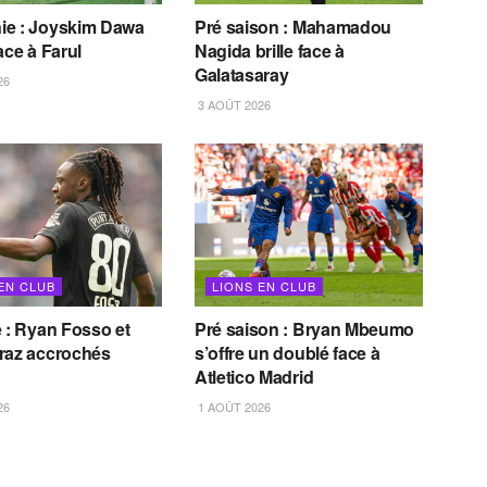
e : Joyskim Dawa
Pré saison : Mahamadou
ace à Farul
Nagida brille face à
Galatasaray
26
3 AOÛT 2026
EN CLUB
LIONS EN CLUB
 : Ryan Fosso et
Pré saison : Bryan Mbeumo
raz accrochés
s’offre un doublé face à
Atletico Madrid
26
1 AOÛT 2026