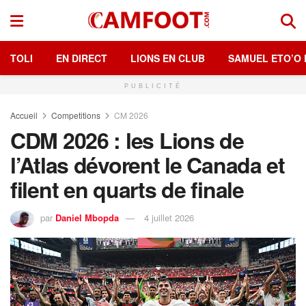
TOLI
EN DIRECT
LIONS EN CLUB
SAMUEL ETO’O 
PUBLICITÉ
Accueil
Competitions
CM 2026
CDM 2026 : les Lions de
l’Atlas dévorent le Canada et
filent en quarts de finale
par
Daniel Mbopda
4 juillet 2026