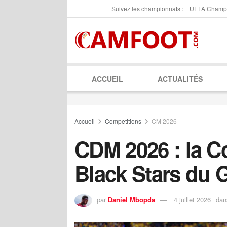
Suivez les championnats :
UEFA Champ
ACCUEIL
ACTUALITÉS
Accueil
Competitions
CM 2026
CDM 2026 : la Co
Black Stars du 
par
Daniel Mbopda
4 juillet 2026
dan