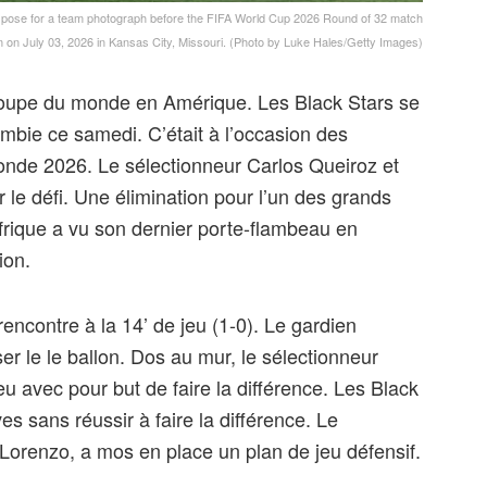
ose for a team photograph before the FIFA World Cup 2026 Round of 32 match
on July 03, 2026 in Kansas City, Missouri. (Photo by Luke Hales/Getty Images)
Coupe du monde en Amérique. Les Black Stars se
ombie ce samedi. C’était à l’occasion des
onde 2026. Le sélectionneur Carlos Queiroz et
r le défi. Une élimination pour l’un des grands
’Afrique a vu son dernier porte-flambeau en
ion.
 rencontre à la 14’ de jeu (1-0). Le gardien
r le le ballon. Dos au mur, le sélectionneur
u avec pour but de faire la différence. Les Black
es sans réussir à faire la différence. Le
Lorenzo, a mos en place un plan de jeu défensif.