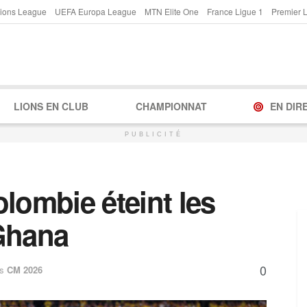
ions League
UEFA Europa League
MTN Elite One
France Ligue 1
Premier 
LIONS EN CLUB
CHAMPIONNAT
EN DIR
PUBLICITÉ
lombie éteint les
Ghana
0
s
CM 2026