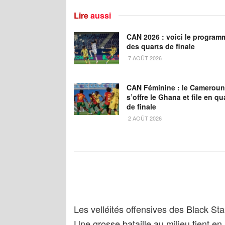
Lire
aussi
CAN 2026 : voici le program
des quarts de finale
7 AOÛT 2026
CAN Féminine : le Cameroun
s’offre le Ghana et file en qu
de finale
2 AOÛT 2026
Les velléités offensives des Black St
Une grosse bataille au milieu tient en h