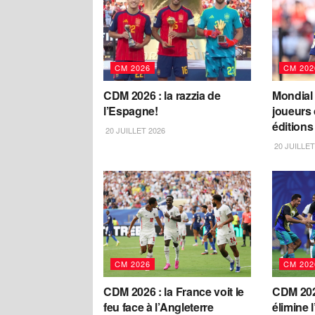
CM 2026
CM 202
CDM 2026 : la razzia de
Mondial 
l’Espagne!
joueurs 
éditions
20 JUILLET 2026
20 JUILLET
CM 2026
CM 202
CDM 2026 : la France voit le
CDM 2026
feu face à l’Angleterre
élimine l