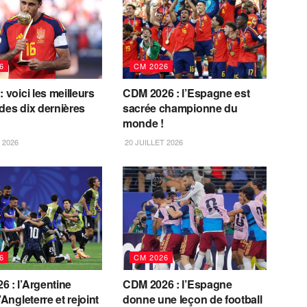
6
CM 2026
: voici les meilleurs
CDM 2026 : l’Espagne est
des dix dernières
sacrée championne du
monde !
 2026
20 JUILLET 2026
6
CM 2026
 : l’Argentine
CDM 2026 : l’Espagne
’Angleterre et rejoint
donne une leçon de football