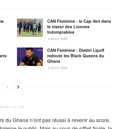
me
CAN Féminine : le Cap-Vert dans
le viseur des Lionnes
Indomptables
4 AOÛT 2026
CAN Féminine : Dimitri Lipoff
arts
redoute les Black Queens du
Ghana
2 AOÛT 2026
PUBLICITÉ
ars du Ghana n’ont pas réussi à revenir au score.
aleine le public. Mais au coup de sifflet finale, la