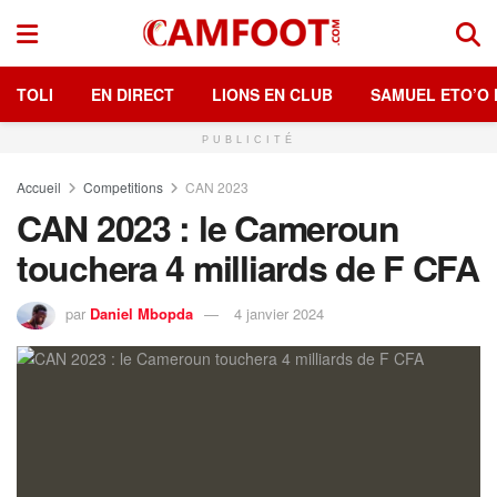
TOLI
EN DIRECT
LIONS EN CLUB
SAMUEL ETO’O 
PUBLICITÉ
Accueil
Competitions
CAN 2023
CAN 2023 : le Cameroun
touchera 4 milliards de F CFA
par
Daniel Mbopda
4 janvier 2024