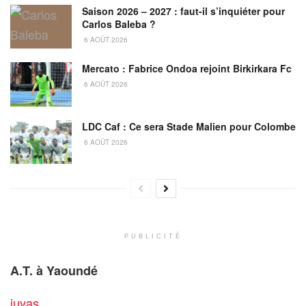
Saison 2026 – 2027 : faut-il s’inquiéter pour
Carlos Baleba ?
6 AOÛT 2026
Mercato : Fabrice Ondoa rejoint Birkirkara Fc
6 AOÛT 2026
LDC Caf : Ce sera Stade Malien pour Colombe
6 AOÛT 2026
PUBLICITÉ
A.T. à Yaoundé
juyas