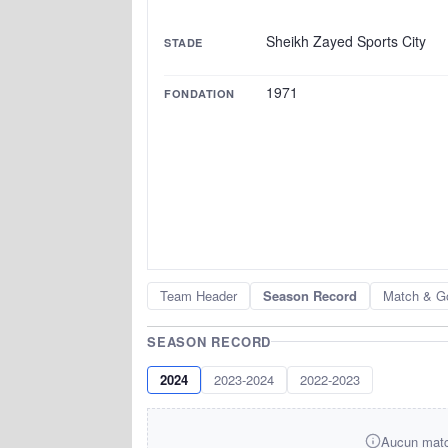
Sheikh Zayed Sports City
STADE
1971
FONDATION
Team Header
Season Record
Match & G
SEASON RECORD
2024
2023-2024
2022-2023
Aucun match