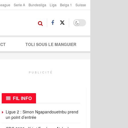
League
Serie A
Bundesliga
Liga
Belga 1
Suisse
ECT
TOLI SOUS LE MANGUIER
PUBLICITÉ
FIL INFO
Ligue 2 : Simon Ngapandouetnbu prend
un point d’entrée