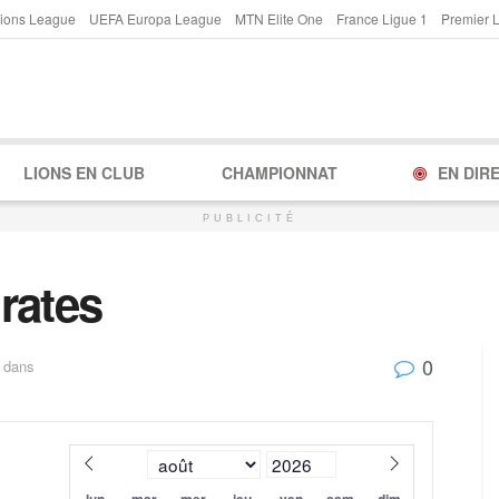
ions League
UEFA Europa League
MTN Elite One
France Ligue 1
Premier 
LIONS EN CLUB
CHAMPIONNAT
EN DIR
PUBLICITÉ
rates
0
dans
lun
mar
mer
jeu
ven
sam
dim