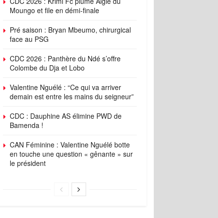
CDC 2026 : Krimi Fc plume Aigle du
Moungo et file en démi-finale
Pré saison : Bryan Mbeumo, chirurgical
face au PSG
CDC 2026 : Panthère du Ndé s’offre
Colombe du Dja et Lobo
Valentine Nguélé : “Ce qui va arriver
demain est entre les mains du seigneur”
CDC : Dauphine AS élimine PWD de
Bamenda !
ings
Standings
Schedule
Roster
Player Stats
Top Players
CAN Féminine : Valentine Nguélé botte
en touche une question « gênante » sur
le président