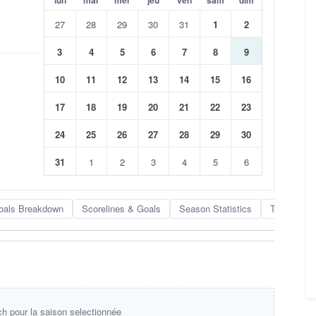
27
28
29
30
31
1
2
3
4
5
6
7
8
9
10
11
12
13
14
15
16
17
18
19
20
21
22
23
24
25
26
27
28
29
30
31
1
2
3
4
5
6
oals Breakdown
Scorelines & Goals
Season Statistics
Team Rank
 pour la saison selectionnée