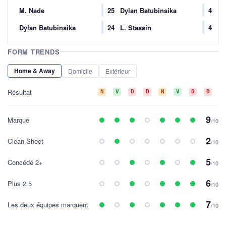
M. Nade
25
Dylan Batubinsika
4
Dylan Batubinsika
24
L. Stassin
4
FORM TRENDS
Home & Away
Domicile
Extérieur
Résultat
N
V
D
D
N
V
D
D
V
9
Marqué
/10
2
Clean Sheet
/10
5
Concédé 2+
/10
6
Plus 2.5
/10
7
Les deux équipes marquent
/10