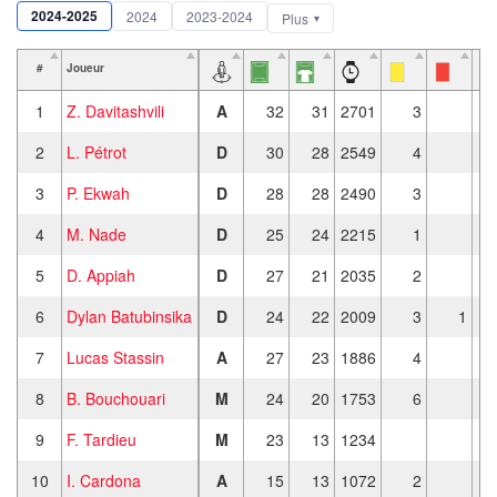
2024-2025
2024
2023-2024
Plus
#
Joueur
1
Z. Davitashvili
A
32
31
2701
3
2
L. Pétrot
D
30
28
2549
4
3
P. Ekwah
D
28
28
2490
3
4
M. Nade
D
25
24
2215
1
5
D. Appiah
D
27
21
2035
2
6
Dylan Batubinsika
D
24
22
2009
3
1
7
Lucas Stassin
A
27
23
1886
4
8
B. Bouchouari
M
24
20
1753
6
9
F. Tardieu
M
23
13
1234
10
I. Cardona
A
15
13
1072
2