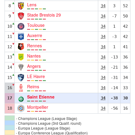
▲
Lens
8
34
3
52
▼
Stade Brestois 29
9
34
-7
50
▲
Toulouse
10
34
1
42
▼
Auxerre
11
34
-3
42
▼
Rennes
12
34
1
41
▲
Nantes
13
34
-13
36
▼
Angers
14
34
-21
36
▲
LE Havre
15
34
-31
34
▼
Reims
16
34
-14
33
Saint Etienne
17
34
-38
30
Montpellier
18
34
-56
16
- Champions League (League Stage)
- Champions League (3rd Qualif. round)
- Europa League (League Stage)
- Europa Conference League (Qualification)