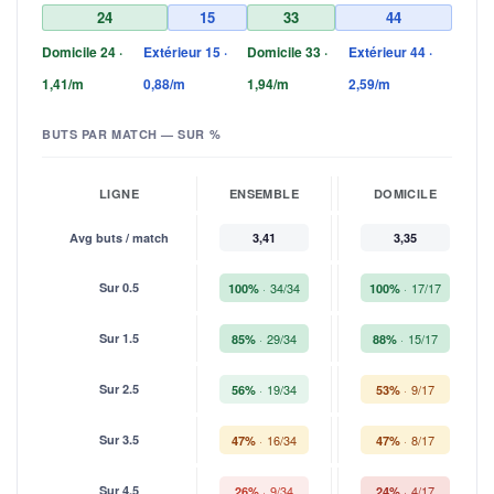
24
15
33
44
Domicile 24 ·
Extérieur 15 ·
Domicile 33 ·
Extérieur 44 ·
1,41/m
0,88/m
1,94/m
2,59/m
BUTS PAR MATCH — SUR %
LIGNE
ENSEMBLE
DOMICILE
Avg buts / match
3,41
3,35
Sur 0.5
34/34
17/17
100%
100%
Sur 1.5
29/34
15/17
85%
88%
Sur 2.5
19/34
9/17
56%
53%
Sur 3.5
16/34
8/17
47%
47%
Sur 4.5
9/34
4/17
26%
24%