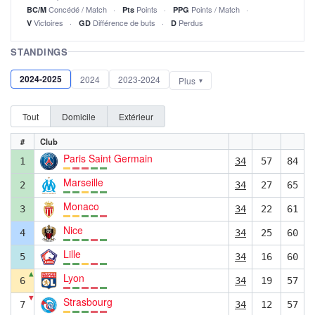
Concédé / Match
Points
Points / Match
BC/M
Pts
PPG
Victoires
Différence de buts
Perdus
V
GD
D
STANDINGS
2024-2025
2024
2023-2024
Plus
Tout
Domicile
Extérieur
#
Club
Paris Saint Germain
1
34
57
84
Marseille
2
34
27
65
Monaco
3
34
22
61
Nice
4
34
25
60
Lille
5
34
16
60
▲
Lyon
6
34
19
57
▼
Strasbourg
7
34
12
57