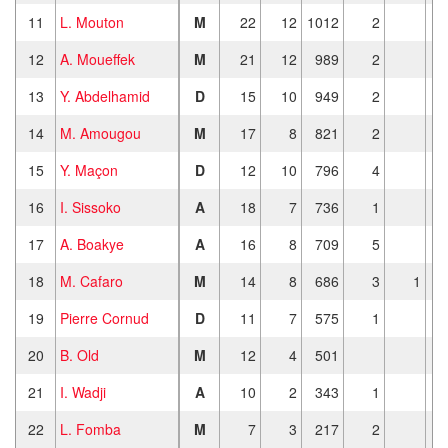
11
L. Mouton
M
22
12
1012
2
12
A. Moueffek
M
21
12
989
2
13
Y. Abdelhamid
D
15
10
949
2
14
M. Amougou
M
17
8
821
2
15
Y. Maçon
D
12
10
796
4
16
I. Sissoko
A
18
7
736
1
17
A. Boakye
A
16
8
709
5
18
M. Cafaro
M
14
8
686
3
1
19
Pierre Cornud
D
11
7
575
1
20
B. Old
M
12
4
501
21
I. Wadji
A
10
2
343
1
22
L. Fomba
M
7
3
217
2