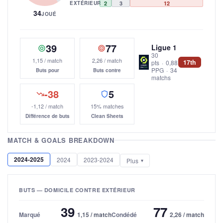
EXTÉRIEUR
2
3
12
34
JOUÉ
39
77
Ligue 1
30
1,15 / match
2,26 / match
17th
pts
·
0,88
PPG
·
34
Buts pour
Buts contre
matchs
-38
5
-1,12 / match
15% matches
Différence de buts
Clean Sheets
MATCH & GOALS BREAKDOWN
2024-2025
2024
2023-2024
Plus
BUTS — DOMICILE CONTRE EXTÉRIEUR
39
77
Marqué
1,15 / match
Condédé
2,26 / match