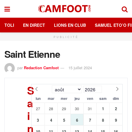
TOLI
EN DIRECT
LIONS EN CLUB
SAMUEL ETO’O FI
PUBLICITÉ
Saint Etienne
par
Redaction Camfoot
15 juillet 2024
S
a
lun
mar
mer
jeu
ven
sam
dim
27
28
29
30
31
1
2
i
3
4
5
6
7
8
9
n
10
11
12
13
14
15
16