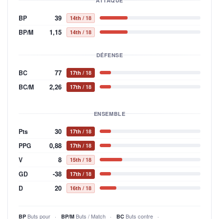
ATTAQUE
39
BP
14th
/ 18
1,15
BP/M
14th
/ 18
DÉFENSE
77
BC
17th
/ 18
2,26
BC/M
17th
/ 18
ENSEMBLE
30
Pts
17th
/ 18
0,88
PPG
17th
/ 18
8
V
15th
/ 18
-38
GD
17th
/ 18
20
D
16th
/ 18
Buts pour
Buts / Match
Buts contre
BP
BP/M
BC