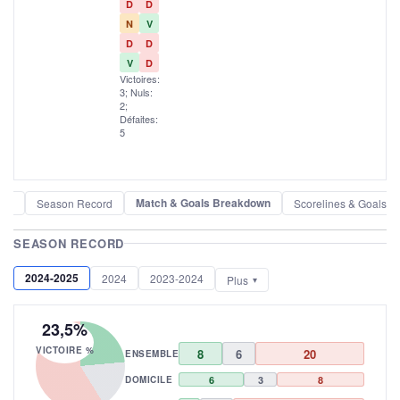
D
D
N
V
D
D
V
D
Victoires:
3; Nuls:
2;
Défaites:
5
Match & Goals Breakdown
der
Season Record
Scorelines & Goals
SEASON RECORD
2024-2025
2024
2023-2024
Plus
23,5%
VICTOIRE %
8
6
20
ENSEMBLE
DOMICILE
6
3
8