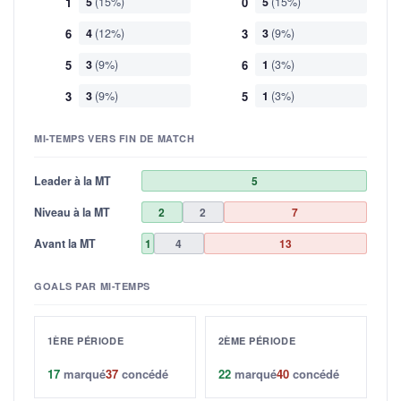
1
5
(15%)
0
5
(15%)
6
4
(12%)
3
3
(9%)
5
3
(9%)
6
1
(3%)
3
3
(9%)
5
1
(3%)
MI-TEMPS VERS FIN DE MATCH
Leader à la MT
5
Niveau à la MT
2
2
7
Avant la MT
1
4
13
GOALS PAR MI-TEMPS
1ÈRE PÉRIODE
2ÈME PÉRIODE
17
marqué
37
concédé
22
marqué
40
concédé