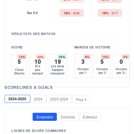
Sur 5.5
6/34
3/17
18%
18%
RÉSULTATS DES MATCHS
SCORE
MARGES DE VICTOIRE
15%
29%
56%
9%
15%
0%
5
10
19
3
5
0
N'a
Les deux
Victoire
Victoire
Victoire
Clean
pas
équipes
par 1
par 2
par 3+
Sheets
marqué
marquent
SCORELINES & GOALS
2024-2025
2024
2023-2024
Plus
Ensemble
Domicile
Extérieur
LIGNES DE SCORE COMMUNES