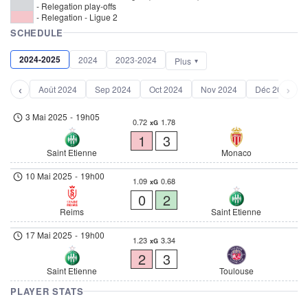
- Relegation play-offs
- Relegation - Ligue 2
SCHEDULE
2024-2025
2024
2023-2024
Plus
‹
›
Août 2024
Sep 2024
Oct 2024
Nov 2024
Déc 2024
3 Mai 2025
-
19h05
0.72
1.78
xG
1
3
Saint Etienne
Monaco
10 Mai 2025
-
19h00
1.09
0.68
xG
0
2
Reims
Saint Etienne
17 Mai 2025
-
19h00
1.23
3.34
xG
2
3
Saint Etienne
Toulouse
PLAYER STATS