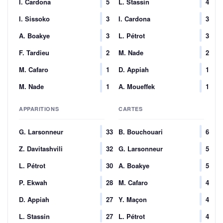
I. Cardona
5
L. Stassin
4
I. Sissoko
3
I. Cardona
3
A. Boakye
3
L. Pétrot
3
F. Tardieu
2
M. Nade
2
M. Cafaro
1
D. Appiah
1
M. Nade
1
A. Moueffek
1
APPARITIONS
CARTES
G. Larsonneur
33
B. Bouchouari
6
Z. Davitashvili
32
G. Larsonneur
5
L. Pétrot
30
A. Boakye
5
P. Ekwah
28
M. Cafaro
4
D. Appiah
27
Y. Maçon
4
L. Stassin
27
L. Pétrot
4