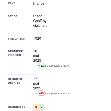
France
PAYS
Stade
STADE
Geoffroy-
Guichard
1920
FONDATION
10
DERNIÈRE
VICTOIRE
mai
2025
il y a plusieurs jours
452
17
DERNIÈRE
DÉFAITE
mai
2025
il y a plusieurs jours
445
DERNIER 10
N
V