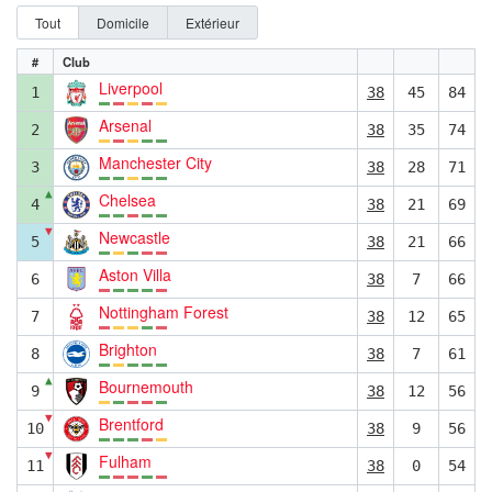
Tout
Domicile
Extérieur
#
Club
Liverpool
1
38
45
84
Arsenal
2
38
35
74
Manchester City
3
38
28
71
▲
Chelsea
4
38
21
69
▼
Newcastle
5
38
21
66
Aston Villa
6
38
7
66
Nottingham Forest
7
38
12
65
Brighton
8
38
7
61
▲
Bournemouth
9
38
12
56
▼
Brentford
10
38
9
56
▼
Fulham
11
38
0
54