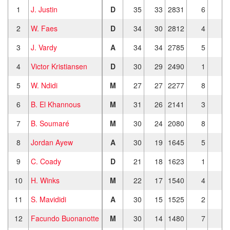
1
J. Justin
D
35
33
2831
6
2
W. Faes
D
34
30
2812
4
3
J. Vardy
A
34
34
2785
5
4
Victor Kristiansen
D
30
29
2490
1
5
W. Ndidi
M
27
27
2277
8
6
B. El Khannous
M
31
26
2141
3
7
B. Soumaré
M
30
24
2080
8
8
Jordan Ayew
A
30
19
1645
5
9
C. Coady
D
21
18
1623
1
10
H. Winks
M
22
17
1540
4
11
S. Mavididi
A
30
15
1525
2
12
Facundo Buonanotte
M
30
14
1480
7