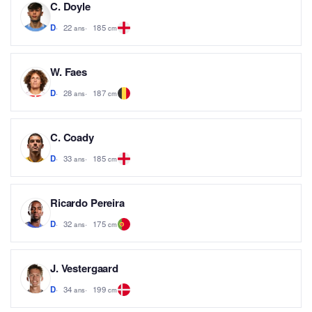
C. Doyle
22
185
D
ans
cm
W. Faes
28
187
D
ans
cm
C. Coady
33
185
D
ans
cm
Ricardo Pereira
32
175
D
ans
cm
J. Vestergaard
34
199
D
ans
cm