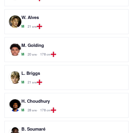
W. Alves
21
M
ans
M. Golding
20
178
M
ans
cm
L. Briggs
21
M
ans
H. Choudhury
28
178
M
ans
cm
B. Soumaré