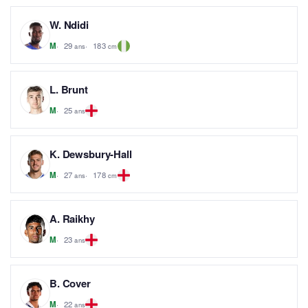
W. Ndidi
29
183
M
ans
cm
L. Brunt
25
M
ans
K. Dewsbury-Hall
27
178
M
ans
cm
A. Raikhy
23
M
ans
B. Cover
22
M
ans