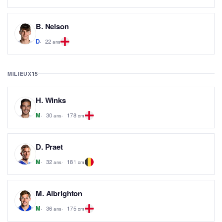
B. Nelson
22
D
ans
MILIEUX
15
H. Winks
30
178
M
ans
cm
D. Praet
32
181
M
ans
cm
M. Albrighton
36
175
M
ans
cm