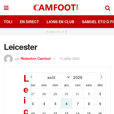
TOLI
EN DIRECT
LIONS EN CLUB
SAMUEL ETO’O FI
PUBLICITÉ
Leicester
par
Redaction Camfoot
15 juillet 2024
L
e
lun
mar
mer
jeu
ven
sam
dim
27
28
29
30
31
1
2
i
3
4
5
6
7
8
9
c
10
11
12
13
14
15
16