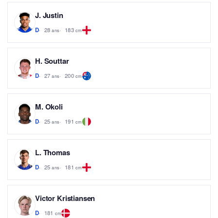
J. Justin
28
183
D
ans
cm
H. Souttar
27
200
D
ans
cm
M. Okoli
25
191
D
ans
cm
L. Thomas
25
181
D
ans
cm
Victor Kristiansen
181
D
cm