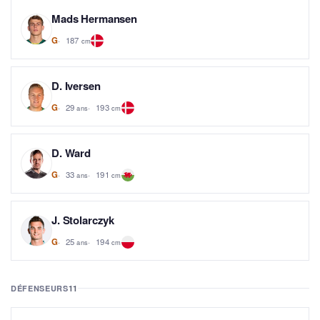
Mads Hermansen
187
G
cm
D. Iversen
29
193
G
ans
cm
D. Ward
33
191
G
ans
cm
J. Stolarczyk
25
194
G
ans
cm
DÉFENSEURS
11