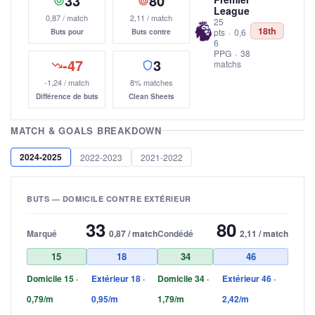
33
80
League
0,87 / match
2,11 / match
25
18th
pts
·
0,6
Buts pour
Buts contre
6
PPG
·
38
-47
3
matchs
-1,24 / match
8% matches
Différence de buts
Clean Sheets
MATCH & GOALS BREAKDOWN
2024-2025
2022-2023
2021-2022
BUTS — DOMICILE CONTRE EXTÉRIEUR
33
80
Marqué
0,87 / match
Condédé
2,11 / match
15
18
34
46
Domicile 15 ·
Extérieur 18 ·
Domicile 34 ·
Extérieur 46 ·
0,79/m
0,95/m
1,79/m
2,42/m