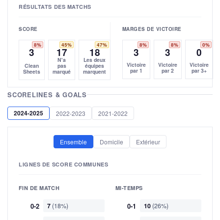
RÉSULTATS DES MATCHS
SCORE
MARGES DE VICTOIRE
8%
45%
47%
8%
8%
0%
3
17
18
3
3
0
N'a
Les deux
Victoire
Victoire
Victoire
Clean
pas
équipes
par 1
par 2
par 3+
Sheets
marqué
marquent
SCORELINES & GOALS
2024-2025
2022-2023
2021-2022
Ensemble
Domicile
Extérieur
LIGNES DE SCORE COMMUNES
FIN DE MATCH
MI-TEMPS
0-2
7
(18%)
0-1
10
(26%)