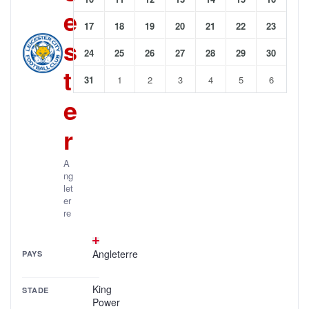
e
17
18
19
20
21
22
23
s
24
25
26
27
28
29
30
t
31
1
2
3
4
5
6
e
r
A
ng
let
er
re
Angleterre
PAYS
King
STADE
Power