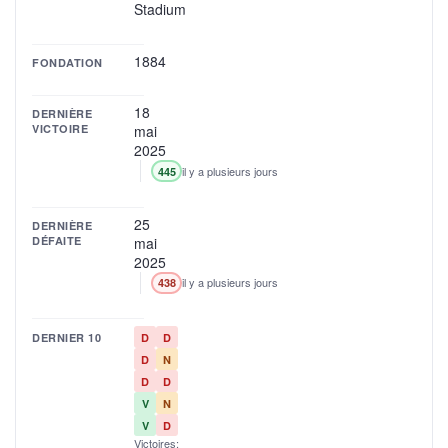
Stadium
1884
FONDATION
18
DERNIÈRE
VICTOIRE
mai
2025
il y a plusieurs jours
445
25
DERNIÈRE
DÉFAITE
mai
2025
il y a plusieurs jours
438
DERNIER 10
D
D
D
N
D
D
V
N
V
D
Victoires: