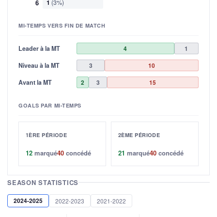
6
1
(3%)
MI-TEMPS VERS FIN DE MATCH
Leader à la MT
4
1
Niveau à la MT
3
10
Avant la MT
2
3
15
GOALS PAR MI-TEMPS
1ÈRE PÉRIODE
2ÈME PÉRIODE
12
marqué
40
concédé
21
marqué
40
concédé
SEASON STATISTICS
2024-2025
2022-2023
2021-2022