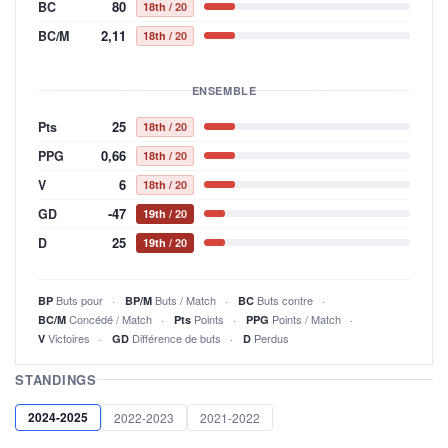
80
BC
18th
/ 20
2,11
BC/M
18th
/ 20
ENSEMBLE
25
Pts
18th
/ 20
0,66
PPG
18th
/ 20
6
V
18th
/ 20
-47
GD
19th
/ 20
25
D
19th
/ 20
Buts pour
Buts / Match
Buts contre
BP
BP/M
BC
Concédé / Match
Points
Points / Match
BC/M
Pts
PPG
Victoires
Différence de buts
Perdus
V
GD
D
STANDINGS
2024-2025
2022-2023
2021-2022