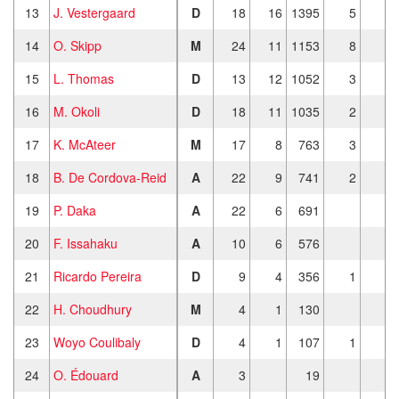
13
J. Vestergaard
D
18
16
1395
5
14
O. Skipp
M
24
11
1153
8
15
L. Thomas
D
13
12
1052
3
16
M. Okoli
D
18
11
1035
2
17
K. McAteer
M
17
8
763
3
18
B. De Cordova-Reid
A
22
9
741
2
19
P. Daka
A
22
6
691
20
F. Issahaku
A
10
6
576
21
Ricardo Pereira
D
9
4
356
1
22
H. Choudhury
M
4
1
130
23
Woyo Coulibaly
D
4
1
107
1
24
O. Édouard
A
3
19