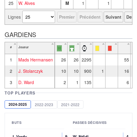
25
W. Alves
M
1
1
Lignes
Premier
Précédent
Suivant
Derni
GARDIENS
#
Joueur
1
Mads Hermansen
26
26
2295
55
2
J. Stolarczyk
10
10
900
1
16
3
D. Ward
2
1
135
6
TOP PLAYERS
2024-2025
2022-2023
2021-2022
BUTS
PASSES DÉCISIVES
J. Vardy
9
W. Ndidi
4