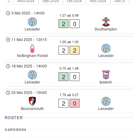
‹
›
Août 2024
Sep 2024
Oct 2024
Nov 2024
Déc 2024
3 Mai 2025
-
14h00
1.27
0.48
xG
2
0
Leicester
Southampton
11 Mai 2025
-
13h15
1.29
1.00
xG
2
2
Nottingham Forest
Leicester
18 Mai 2025
-
14h00
0.70
1.48
xG
2
0
Leicester
Ipswich
25 Mai 2025
-
15h00
1.79
0.27
xG
2
0
Bournemouth
Leicester
ROSTER
GARDIENS
4