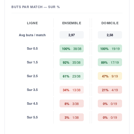
BUTS PAR MATCH — SUR %
LIGNE
ENSEMBLE
DOMICILE
Avg buts / match
2,97
2,58
Sur 0.5
38/38
19/19
100%
100%
Sur 1.5
35/38
17/19
92%
89%
Sur 2.5
23/38
9/19
61%
47%
Sur 3.5
13/38
4/19
34%
21%
Sur 4.5
3/38
0/19
8%
0%
Sur 5.5
1/38
0/19
3%
0%