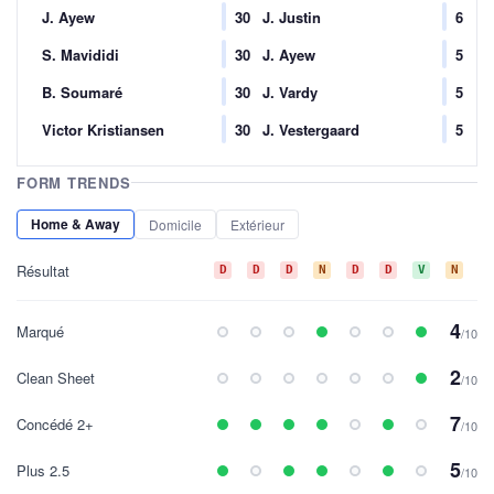
J. Ayew
30
J. Justin
6
S. Mavididi
30
J. Ayew
5
B. Soumaré
30
J. Vardy
5
Victor Kristiansen
30
J. Vestergaard
5
FORM TRENDS
Home & Away
Domicile
Extérieur
Résultat
D
D
D
N
D
D
V
N
V
4
Marqué
/10
2
Clean Sheet
/10
7
Concédé 2+
/10
5
Plus 2.5
/10