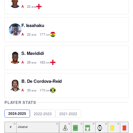
22
A
ans
F. Issahaku
22
177
A
ans
cm
S. Mavididi
28
182
A
ans
cm
B. De Cordova-Reid
33
170
A
ans
cm
PLAYER STATS
2024-2025
2022-2023
2021-2022
#
Joueur