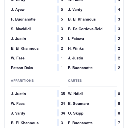
J. Ayew
5
J. Vardy
4
F. Buonanotte
5
B. El Khannous
3
S. Mavididi
3
B. De Cordova-Reid
3
J. Justin
2
I. Fatawu
2
B. El Khannous
2
H. Winks
2
W. Faes
1
J. Justin
2
Patson Daka
1
F. Buonanotte
2
APPARITIONS
CARTES
J. Justin
35
W. Ndidi
8
W. Faes
34
B. Soumaré
8
J. Vardy
34
O. Skipp
8
B. El Khannous
31
F. Buonanotte
7