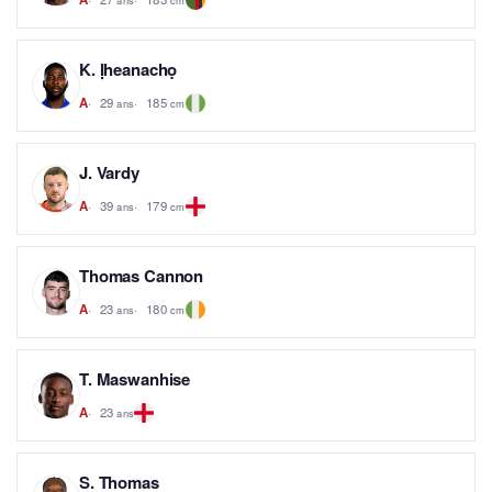
K. Ịheanachọ
29
185
A
ans
cm
J. Vardy
39
179
A
ans
cm
Thomas Cannon
23
180
A
ans
cm
T. Maswanhise
23
A
ans
S. Thomas