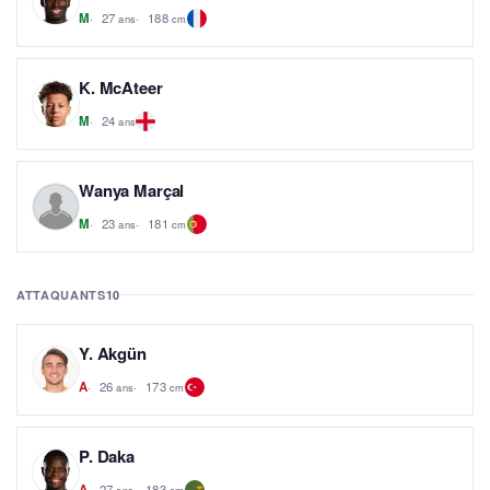
27
188
M
ans
cm
K. McAteer
24
M
ans
Wanya Marçal
23
181
M
ans
cm
ATTAQUANTS
10
Y. Akgün
26
173
A
ans
cm
P. Daka
27
183
A
ans
cm