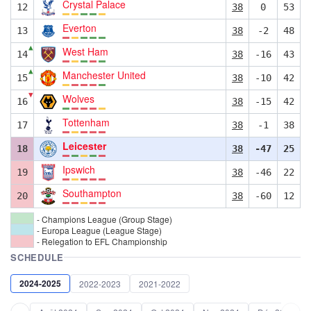
Crystal Palace
12
38
0
53
Everton
13
38
-2
48
▲
West Ham
14
38
-16
43
▲
Manchester United
15
38
-10
42
▼
Wolves
16
38
-15
42
Tottenham
17
38
-1
38
Leicester
18
38
-47
25
Ipswich
19
38
-46
22
Southampton
20
38
-60
12
- Champions League (Group Stage)
- Europa League (League Stage)
- Relegation to EFL Championship
SCHEDULE
2024-2025
2022-2023
2021-2022