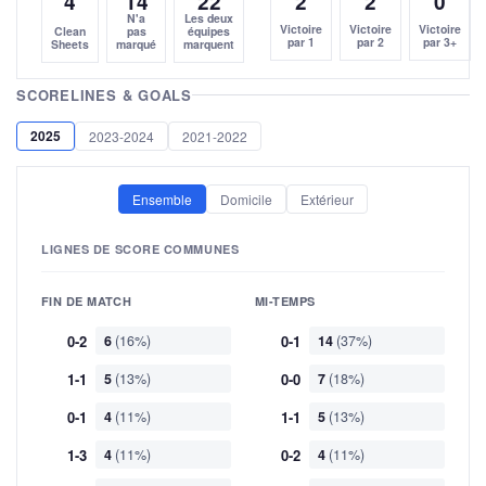
4
14
22
2
2
0
N'a
Les deux
Victoire
Victoire
Victoire
Clean
pas
équipes
par 1
par 2
par 3+
Sheets
marqué
marquent
SCORELINES & GOALS
2025
2023-2024
2021-2022
Ensemble
Domicile
Extérieur
LIGNES DE SCORE COMMUNES
FIN DE MATCH
MI-TEMPS
0-2
6
(16%)
0-1
14
(37%)
1-1
5
(13%)
0-0
7
(18%)
0-1
4
(11%)
1-1
5
(13%)
1-3
4
(11%)
0-2
4
(11%)