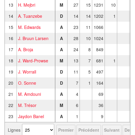
13
H. Mejbri
M
27
15
1231
10
14
A. Tuanzebe
D
14
14
1202
1
15
M. Edwards
A
23
11
1066
16
J. Bruun Larsen
A
28
10
1024
17
A. Broja
A
24
8
849
18
J. Ward-Prowse
M
13
7
681
1
19
J. Worrall
D
11
5
497
20
O. Sonne
D
7
1
164
21
M. Amdouni
A
4
69
22
M. Trésor
M
6
36
23
Jaydon Banel
A
1
9
Lignes
Premier
Précédent
Suivant
Derni