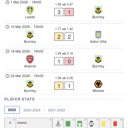
1 Mai 2026
-
19h00
1.56
0.47
xG
3
1
Leeds
Burnley
10 Mai 2026
-
13h00
1.77
1.42
xG
2
2
Burnley
Aston Villa
18 Mai 2026
-
19h00
1.29
0.19
xG
1
0
Arsenal
Burnley
24 Mai 2026
-
15h00
1.06
2.05
xG
1
1
Burnley
Wolves
PLAYER STATS
2025
2023-2024
2021-2022
#
Joueur