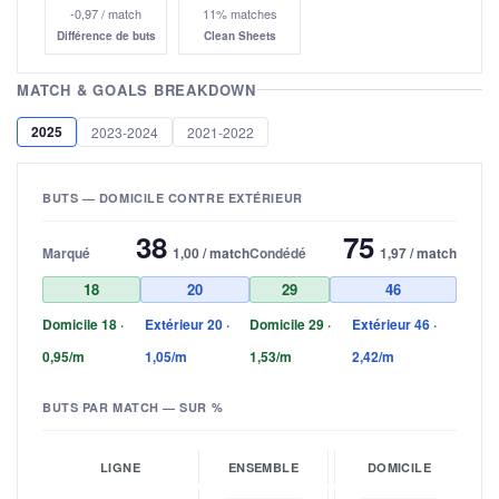
-0,97 / match
11% matches
Différence de buts
Clean Sheets
MATCH & GOALS BREAKDOWN
2025
2023-2024
2021-2022
BUTS — DOMICILE CONTRE EXTÉRIEUR
38
75
Marqué
1,00 / match
Condédé
1,97 / match
18
20
29
46
Domicile 18 ·
Extérieur 20 ·
Domicile 29 ·
Extérieur 46 ·
0,95/m
1,05/m
1,53/m
2,42/m
BUTS PAR MATCH — SUR %
LIGNE
ENSEMBLE
DOMICILE