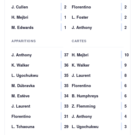
J. Cullen
2
Florentino
2
H. Mejbri
1
L. Foster
2
M. Edwards
1
J. Anthony
2
APPARITIONS
CARTES
J. Anthony
37
H. Mejbri
10
K. Walker
36
K. Walker
9
L. Ugochukwu
35
J. Laurent
8
M. Dúbravka
35
Florentino
6
M. Estève
34
B. Humphreys
6
J. Laurent
33
Z. Flemming
5
Florentino
31
J. Anthony
4
L. Tchaouna
29
L. Ugochukwu
3