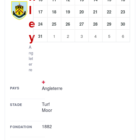
l
17
18
19
20
21
22
23
e
24
25
26
27
28
29
30
y
31
1
2
3
4
5
6
A
ng
let
er
re
Angleterre
PAYS
Turf
STADE
Moor
1882
FONDATION