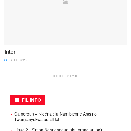
Inter
8 AOÛT 2026
PUBLICITÉ
FIL INFO
Cameroun – Nigéria : la Namibienne Antsino
Twanyanyukwa au sifflet
Ligue 2 : Simon Ngapandouetnbu prend un point