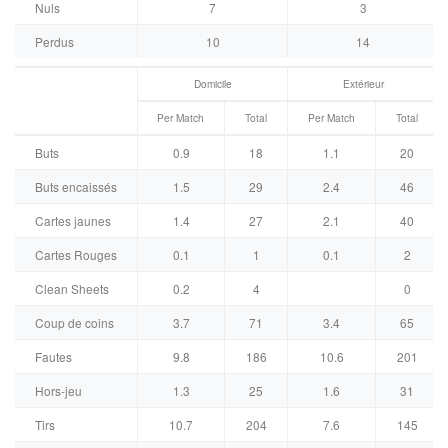
Nuls
7
3
Perdus
10
14
Domicile
Extérieur
Per Match
Total
Per Match
Total
Buts
0.9
18
1.1
20
Buts encaissés
1.5
29
2.4
46
Cartes jaunes
1.4
27
2.1
40
Cartes Rouges
0.1
1
0.1
2
Clean Sheets
0.2
4
0
Coup de coins
3.7
71
3.4
65
Fautes
9.8
186
10.6
201
Hors-jeu
1.3
25
1.6
31
Tirs
10.7
204
7.6
145