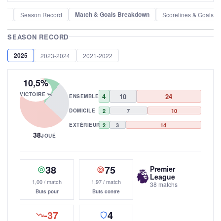
Match & Goals Breakdown
der
Season Record
Scorelines & Goals
SEASON RECORD
2025
2023-2024
2021-2022
10,5%
VICTOIRE %
4
10
24
ENSEMBLE
DOMICILE
2
7
10
EXTÉRIEUR
2
3
14
38
JOUÉ
38
75
Premier
League
1,00 / match
1,97 / match
38 matchs
Buts pour
Buts contre
-37
4