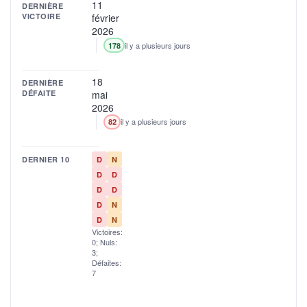
11
DERNIÈRE
VICTOIRE
février
2026
il y a plusieurs jours
178
18
DERNIÈRE
DÉFAITE
mai
2026
il y a plusieurs jours
82
DERNIER 10
D
N
D
D
D
D
D
N
D
N
Victoires:
0; Nuls:
3;
Défaites:
7