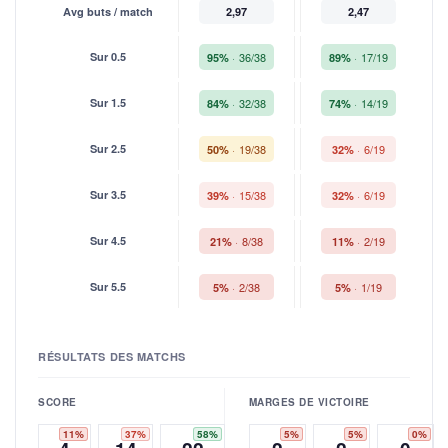
Avg buts / match
2,97
2,47
Sur 0.5
36/38
17/19
95%
89%
Sur 1.5
32/38
14/19
84%
74%
Sur 2.5
19/38
6/19
50%
32%
Sur 3.5
15/38
6/19
39%
32%
Sur 4.5
8/38
2/19
21%
11%
Sur 5.5
2/38
1/19
5%
5%
RÉSULTATS DES MATCHS
SCORE
MARGES DE VICTOIRE
11%
37%
58%
5%
5%
0%