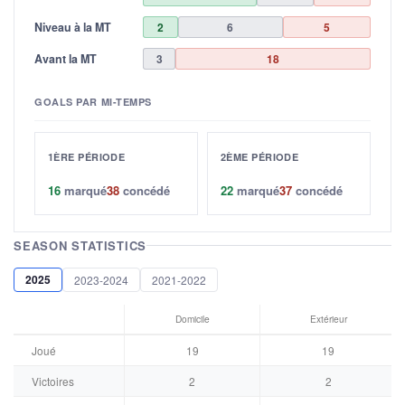
Niveau à la MT
2
6
5
Avant la MT
3
18
GOALS PAR MI-TEMPS
1ÈRE PÉRIODE
2ÈME PÉRIODE
16
marqué
38
concédé
22
marqué
37
concédé
SEASON STATISTICS
2025
2023-2024
2021-2022
Domicile
Extérieur
Joué
19
19
Victoires
2
2