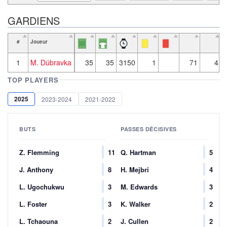
GARDIENS
#
Joueur
1
M. Dúbravka
35
35
3150
1
71
4
TOP PLAYERS
2025
2023-2024
2021-2022
BUTS
PASSES DÉCISIVES
Z. Flemming
11
Q. Hartman
5
J. Anthony
8
H. Mejbri
4
L. Ugochukwu
3
M. Edwards
3
L. Foster
3
K. Walker
2
L. Tchaouna
2
J. Cullen
2