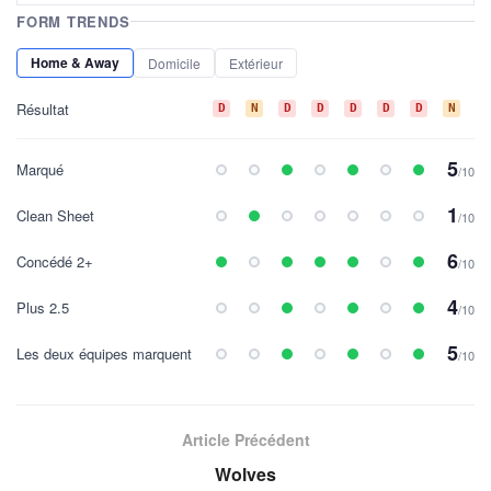
FORM TRENDS
Home & Away
Domicile
Extérieur
Résultat
D
N
D
D
D
D
D
N
D
5
Marqué
/10
1
Clean Sheet
/10
6
Concédé 2+
/10
4
Plus 2.5
/10
5
Les deux équipes marquent
/10
Article Précédent
Wolves