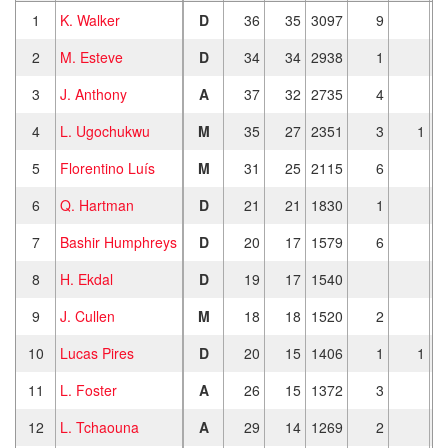
1
K. Walker
D
36
35
3097
9
2
M. Esteve
D
34
34
2938
1
3
J. Anthony
A
37
32
2735
4
4
L. Ugochukwu
M
35
27
2351
3
1
5
Florentino Luís
M
31
25
2115
6
6
Q. Hartman
D
21
21
1830
1
7
Bashir Humphreys
D
20
17
1579
6
8
H. Ekdal
D
19
17
1540
9
J. Cullen
M
18
18
1520
2
10
Lucas Pires
D
20
15
1406
1
1
11
L. Foster
A
26
15
1372
3
12
L. Tchaouna
A
29
14
1269
2