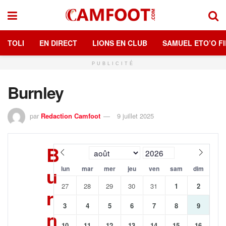
TOLI
EN DIRECT
LIONS EN CLUB
SAMUEL ETO’O FI
PUBLICITÉ
Burnley
par
Redaction Camfoot
9 juillet 2025
B
u
lun
mar
mer
jeu
ven
sam
dim
27
28
29
30
31
1
2
r
3
4
5
6
7
8
9
n
10
11
12
13
14
15
16