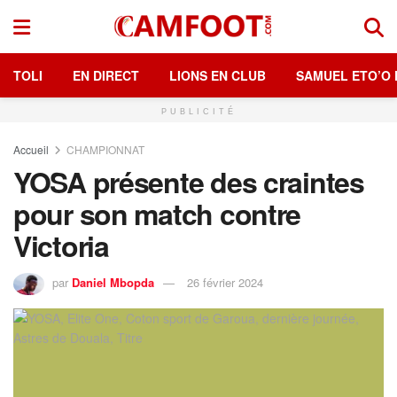
TOLI
EN DIRECT
LIONS EN CLUB
SAMUEL ETO’O 
PUBLICITÉ
Accueil
CHAMPIONNAT
YOSA présente des craintes
pour son match contre
Victoria
par
Daniel Mbopda
26 février 2024