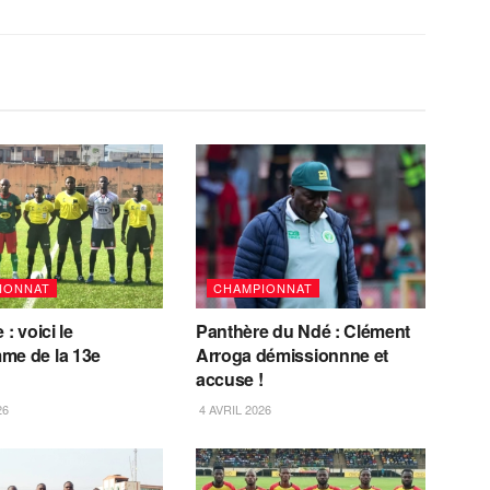
IONNAT
CHAMPIONNAT
 : voici le
Panthère du Ndé : Clément
me de la 13e
Arroga démissionnne et
accuse !
26
4 AVRIL 2026