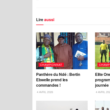
Lire
aussi
CHAMPIONNAT
CHAMP
Panthère du Ndé : Bertin
Elite One
Ebwelle prend les
program
commandes !
journée
4 AVRIL 2026
4 AVRIL 20