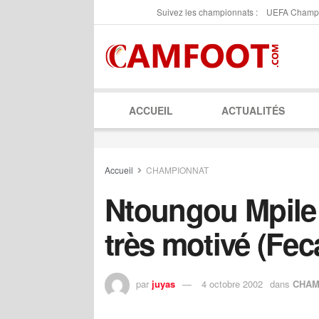
Suivez les championnats :
UEFA Champ
ACCUEIL
ACTUALITÉS
Accueil
CHAMPIONNAT
Ntoungou Mpile 
très motivé (Fec
par
juyas
4 octobre 2002
dans
CHAM