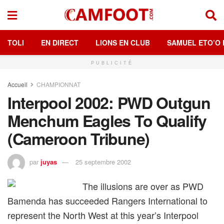
TOLI
EN DIRECT
LIONS EN CLUB
SAMUEL ETO’O 
PUBLICITÉ
Accueil
CHAMPIONNAT
Interpool 2002: PWD Outgun
Menchum Eagles To Qualify
(Cameroon Tribune)
par
juyas
25 septembre 2002
The illusions are over as PWD
Bamenda has succeeded Rangers International to
represent the North West at this year’s Interpool