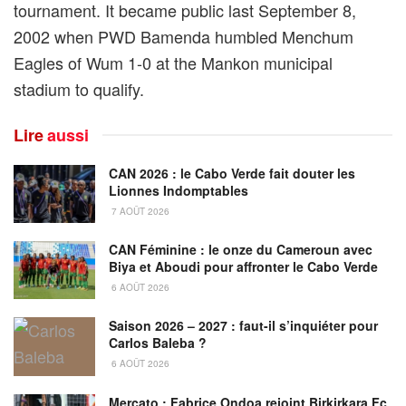
tournament. It became public last September 8,
2002 when PWD Bamenda humbled Menchum
Eagles of Wum 1-0 at the Mankon municipal
stadium to qualify.
Lire
aussi
CAN 2026 : le Cabo Verde fait douter les
Lionnes Indomptables
7 AOÛT 2026
CAN Féminine : le onze du Cameroun avec
Biya et Aboudi pour affronter le Cabo Verde
6 AOÛT 2026
Saison 2026 – 2027 : faut-il s’inquiéter pour
Carlos Baleba ?
6 AOÛT 2026
Mercato : Fabrice Ondoa rejoint Birkirkara Fc