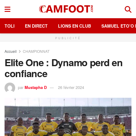
TOLI
EN DIRECT
LIONS EN CLUB
SAMUEL ETO’O 
PUBLICITÉ
Accueil
CHAMPIONNAT
Elite One : Dynamo perd en
confiance
par
Mustapha D
26 février 2024