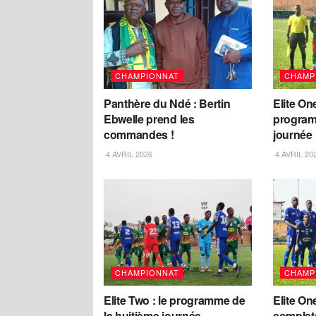
CHAMPIONNAT
CHAMP
Panthère du Ndé : Bertin
Elite One
Ebwelle prend les
program
commandes !
journée
4 AVRIL 2026
4 AVRIL 20
CHAMPIONNAT
CHAMP
Elite Two : le programme de
Elite One
la huitième journée
complet