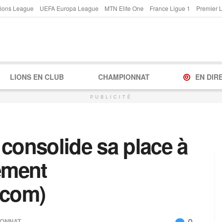
ions League
UEFA Europa League
MTN Elite One
France Ligue 1
Premier 
LIONS EN CLUB
CHAMPIONNAT
EN DIR
PUBLICITÉ
 consolide sa place à
sement
.com)
0
ONNAT