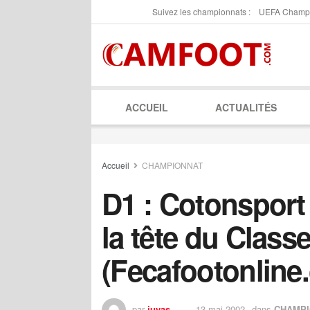
Suivez les championnats :
UEFA Champ
ACCUEIL
ACTUALITÉS
Accueil
CHAMPIONNAT
D1 : Cotonsport
la tête du Clas
(Fecafootonline
par
juyas
13 mai 2002
dans
CHAMPI