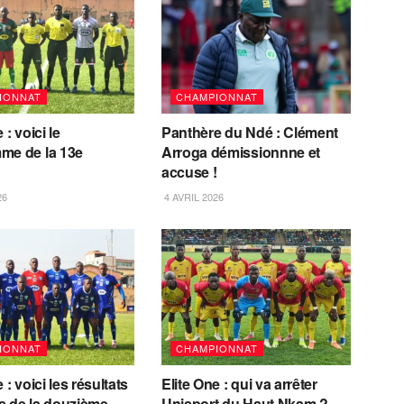
IONNAT
CHAMPIONNAT
 : voici le
Panthère du Ndé : Clément
me de la 13e
Arroga démissionnne et
accuse !
26
4 AVRIL 2026
IONNAT
CHAMPIONNAT
 : voici les résultats
Elite One : qui va arrêter
s de la douzième
Unisport du Haut Nkam ?