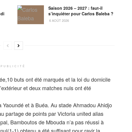
Saison 2026 – 2027 : faut-il
di
s’inquiéter pour Carlos Baleba ?
6 AOÛT 2026
PUBLICITÉ
ée,10 buts ont été marqués et la loi du domicile
 l’extérieur et deux matches nuls ont été
s à Yaoundé et à Buéa. Au stade Ahmadou Ahidjo
u partage de points par Victoria united alias
ipal, Bamboutos de Mbouda n’a pas réussi à
l(1-1) obtenu a été suffisant pour ravir la