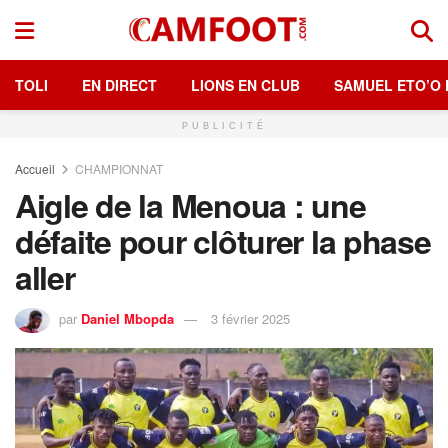
TOLI
EN DIRECT
LIONS EN CLUB
SAMUEL ETO’O 
PUBLICITÉ
Accueil
CHAMPIONNAT
Aigle de la Menoua : une
défaite pour clôturer la phase
aller
par
Daniel Mbopda
3 février 2025