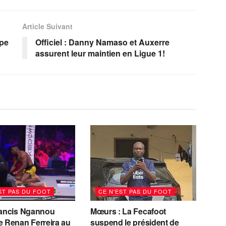
Article Suivant
upe
Officiel : Danny Namaso et Auxerre
assurent leur maintien en Ligue 1!
ST PAS DU FOOT
CE N'EST PAS DU FOOT
rancis Ngannou
Mœurs : La Fecafoot
e Renan Ferreira au
suspend le président de