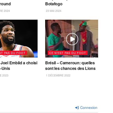
 round
Botafogo
E 2024
23 MAI 2024
ST PAS DU FOOT
CE N'EST PAS DU FOOT
 Joel Embiid a choisi
Brésil – Cameroun: quelles
s-Unis
sont les chances des Lions
 2023
1 DÉCEMBRE 2022
Connexion