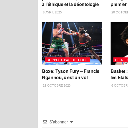
à l’éthique et la déontologie
premier
8 AVRIL 2025
20 OCTOBR
CE N'EST PAS DU FOOT
CE N'E
Boxe: Tyson Fury – Francis
Basket :
Ngannou, c’est un vol
les Etat
29 OCTOBRE 2023
6 OCTOBRE
S’abonner