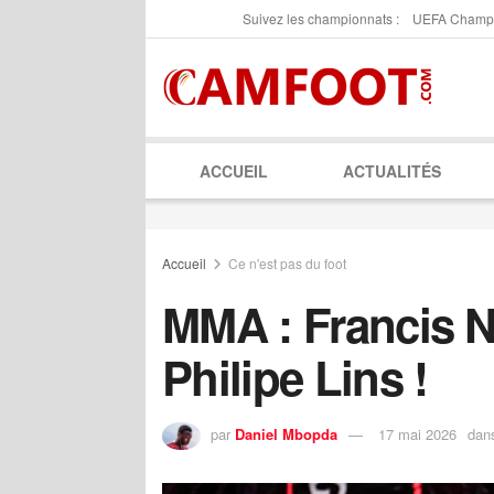
Suivez les championnats :
UEFA Champ
ACCUEIL
ACTUALITÉS
Accueil
Ce n'est pas du foot
MMA : Francis 
Philipe Lins !
par
Daniel Mbopda
17 mai 2026
dan