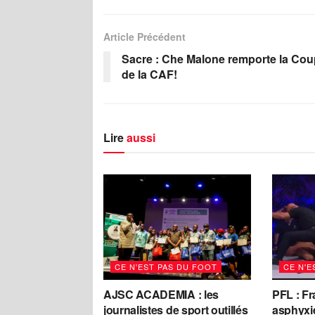
Article Précédent
Sacre : Che Malone remporte la Co
de la CAF!
Lire
aussi
CE N'EST PAS DU FOOT
CE N'E
AJSC ACADEMIA : les
PFL : F
journalistes de sport outillés
asphyxi