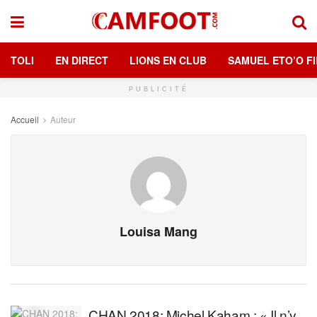
TOLI
EN DIRECT
LIONS EN CLUB
SAMUEL ETO’O FI
PUBLICITÉ
Accueil
Auteur
Louisa Mang
CHAN 2018: Michel Kaham : « Il n’y