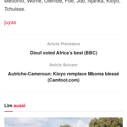
Mettomo, Wome, Olembe, Foe, Job, Njanka, Kioyo,
Tchuisse.
juyas
Article Précédent
Diouf voted Africa’s best (BBC)
Article Suivant
Autriche-Cameroun: Kioyo remplace Mboma blessé
(Camfoot.com)
Lire
aussi