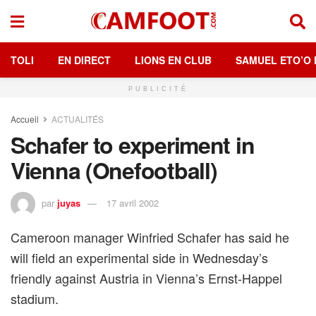
TOLI
EN DIRECT
LIONS EN CLUB
SAMUEL ETO’O 
PUBLICITÉ
Accueil
ACTUALITÉS
Schafer to experiment in
Vienna (Onefootball)
par
juyas
17 avril 2002
Cameroon manager Winfried Schafer has said he
will field an experimental side in Wednesday’s
friendly against Austria in Vienna’s Ernst-Happel
stadium.