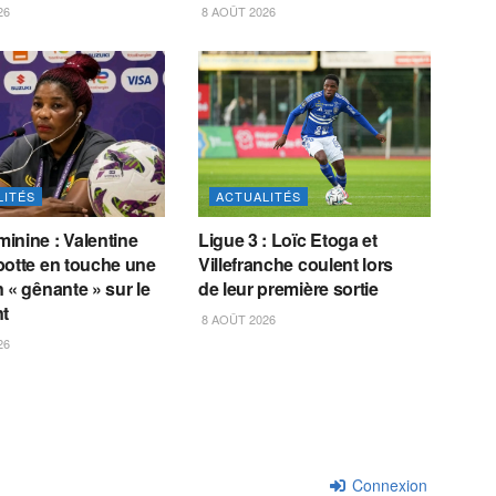
26
8 AOÛT 2026
LITÉS
ACTUALITÉS
inine : Valentine
Ligue 3 : Loïc Etoga et
botte en touche une
Villefranche coulent lors
 « gênante » sur le
de leur première sortie
nt
8 AOÛT 2026
26
Connexion