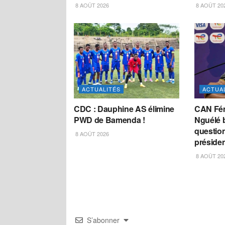
8 AOÛT 2026
8 AOÛT 20
ACTUALITÉS
ACTUA
CDC : Dauphine AS élimine
CAN Fém
PWD de Bamenda !
Nguélé 
question
8 AOÛT 2026
préside
8 AOÛT 20
S’abonner