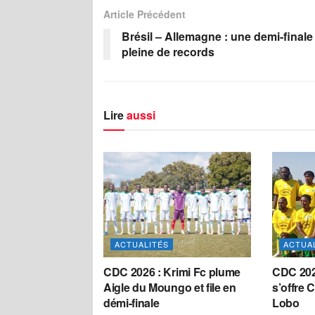
Article Précédent
Brésil – Allemagne : une demi-finale
pleine de records
Lire
aussi
ACTUALITÉS
ACTUA
CDC 2026 : Krimi Fc plume
CDC 202
Aigle du Moungo et file en
s’offre 
démi-finale
Lobo