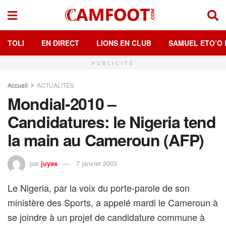
TOLI
EN DIRECT
LIONS EN CLUB
SAMUEL ETO’O 
PUBLICITÉ
Accueil
ACTUALITÉS
Mondial-2010 –
Candidatures: le Nigeria tend
la main au Cameroun (AFP)
par
juyas
7 janvier 2003
Le Nigeria, par la voix du porte-parole de son
ministère des Sports, a appelé mardi le Cameroun à
se joindre à un projet de candidature commune à