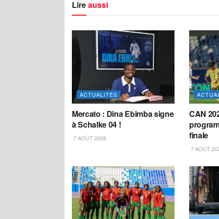
Lire
aussi
ACTUALITÉS
ACTUA
Mercato : Dina Ebimba signe
CAN 2026
à Schalke 04 !
program
finale
7 AOÛT 2026
7 AOÛT 20