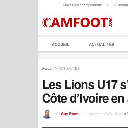
Suivez les championnats :
UEFA Champ
ACCUEIL
ACTUALITÉS
Accueil
ACTUALITÉS
Les Lions U17 s’
Côte d’Ivoire en
par
Guy Etom
23 mars 2025
dans
A