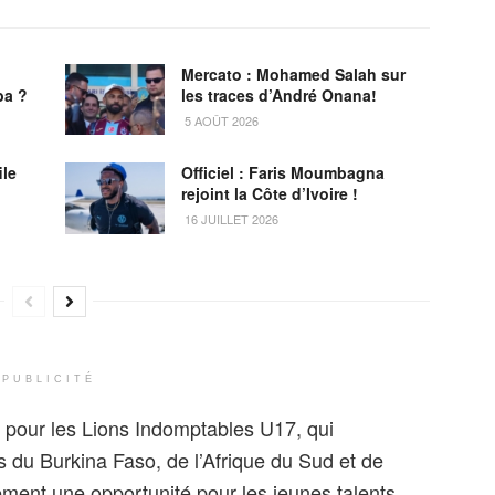
Mercato : Mohamed Salah sur
ba ?
les traces d’André Onana!
5 AOÛT 2026
ile
Officiel : Faris Moumbagna
rejoint la Côte d’Ivoire !
16 JUILLET 2026
PUBLICITÉ
 pour les Lions Indomptables U17, qui
 du Burkina Faso, de l’Afrique du Sud et de
ement une opportunité pour les jeunes talents