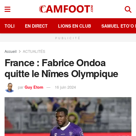
TOLI
EN DIRECT
LIONS EN CLUB
SAMUEL ETO’O 
PUBLICITÉ
Accueil
ACTUALITÉS
France : Fabrice Ondoa
quitte le Nîmes Olympique
par
Guy Etom
16 juin 2024