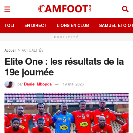
TOLI
EN DIRECT
LIONS EN CLUB
SAMUEL ETO’O 
PUBLICITÉ
Accueil
ACTUALITÉS
Elite One : les résultats de la
19e journée
par
Daniel Mbopda
19 mai 2026