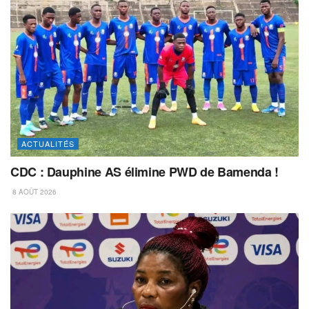
ACTUALITÉS
CDC : Dauphine AS élimine PWD de Bamenda !
8 AOÛT 2026