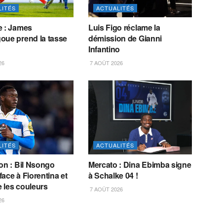
LITÉS
ACTUALITÉS
e : James
Luis Figo réclame la
oue prend la tasse
démission de Gianni
Infantino
26
7 AOÛT 2026
LITÉS
ACTUALITÉS
on : Bil Nsongo
Mercato : Dina Ebimba signe
ace à Fiorentina et
à Schalke 04 !
 les couleurs
7 AOÛT 2026
26