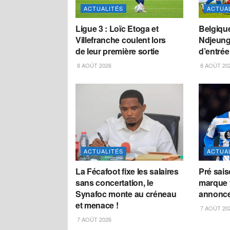
ACTUALITÉS
ACTUA
Ligue 3 : Loïc Etoga et
Belgiqu
Villefranche coulent lors
Ndjeung
de leur première sortie
d’entrée
8 AOÛT 2026
8 AOÛT 20
ACTUALITÉS
ACTUA
La Fécafoot fixe les salaires
Pré sais
sans concertation, le
marque f
Synafoc monte au créneau
annonce
et menace !
7 AOÛT 20
7 AOÛT 2026