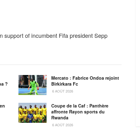
n support of incumbent Fifa president Sepp
Mercato : Fabrice Ondoa rejoint
ba ?
Birkirkara Fc
6 AOÛT 2026
ien
Coupe de la Caf : Panthère
affronte Rayon sports du
Rwanda
6 AOÛT 2026