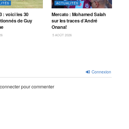
LITÉS
ACTUALITÉS
: voici les 30
Mercato : Mohamed Salah
ctionnés de Guy
sur les traces d’André
ne
Onana!
26
5 AOÛT 2026
Connexion
 connecter pour commenter