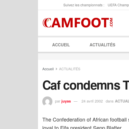
Suivez les championnats :
UEFA Champ
ACCUEIL
ACTUALITÉS
Accueil
ACTUALITÉS
Caf condemns Tr
par
juyas
24 avril 2002
dans
ACTUA
The Confederation of African football s
loyal to Fifa president Sepp Blatter.