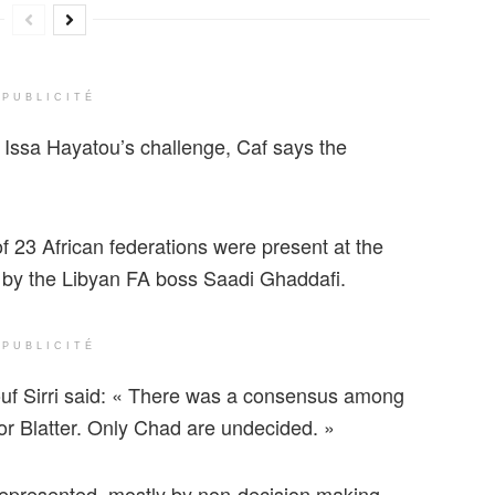
PUBLICITÉ
e Issa Hayatou’s challenge, Caf says the
f 23 African federations were present at the
d by the Libyan FA boss Saadi Ghaddafi.
PUBLICITÉ
uf Sirri said: « There was a consensus among
for Blatter. Only Chad are undecided. »
 represented, mostly by non-decision making