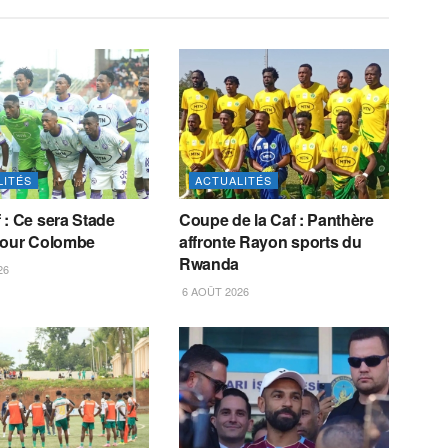
LITÉS
ACTUALITÉS
 : Ce sera Stade
Coupe de la Caf : Panthère
pour Colombe
affronte Rayon sports du
Rwanda
26
6 AOÛT 2026