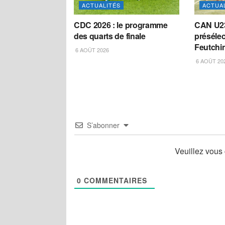
ACTUALITÉS
ACTUA
CDC 2026 : le programme
CAN U23 
des quarts de finale
préséle
Feutchi
6 AOÛT 2026
6 AOÛT 20
S’abonner
Veuillez vous
0
COMMENTAIRES