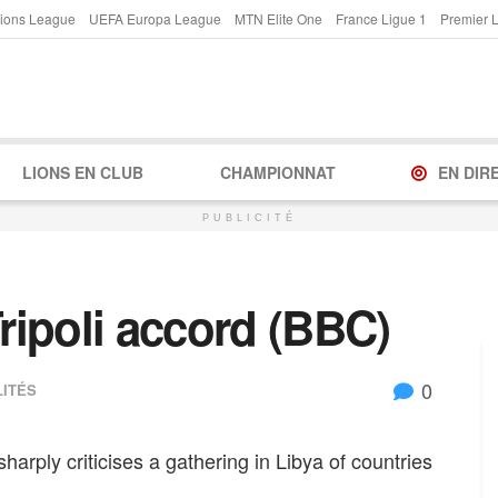
ions League
UEFA Europa League
MTN Elite One
France Ligue 1
Premier 
LIONS EN CLUB
CHAMPIONNAT
EN DIR
PUBLICITÉ
ipoli accord (BBC)
0
LITÉS
harply criticises a gathering in Libya of countries