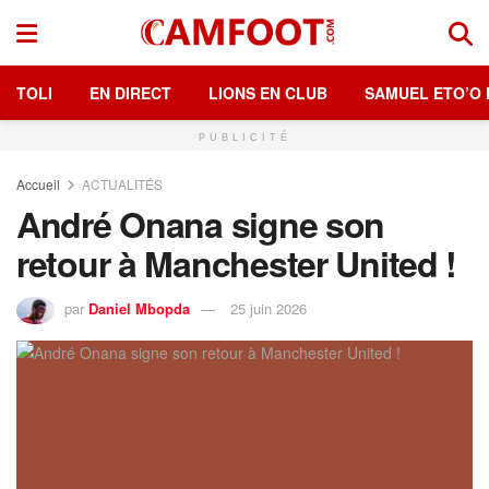
TOLI
EN DIRECT
LIONS EN CLUB
SAMUEL ETO’O 
PUBLICITÉ
Accueil
ACTUALITÉS
André Onana signe son
retour à Manchester United !
par
Daniel Mbopda
25 juin 2026