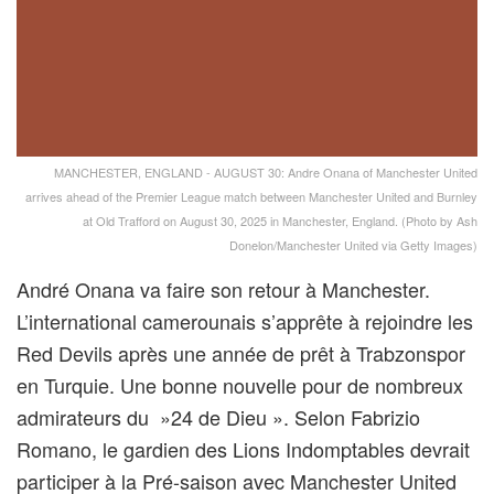
MANCHESTER, ENGLAND - AUGUST 30: Andre Onana of Manchester United
arrives ahead of the Premier League match between Manchester United and Burnley
at Old Trafford on August 30, 2025 in Manchester, England. (Photo by Ash
Donelon/Manchester United via Getty Images)
André Onana va faire son retour à Manchester.
L’international camerounais s’apprête à rejoindre les
Red Devils après une année de prêt à Trabzonspor
en Turquie. Une bonne nouvelle pour de nombreux
admirateurs du »24 de Dieu ». Selon Fabrizio
Romano, le gardien des Lions Indomptables devrait
participer à la Pré-saison avec Manchester United