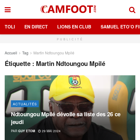
TOLI
EN DIRECT
LIONS EN CLUB
SAMUEL ETO’O FI
PUBLICITÉ
Accueil
Tag
Martin Ndtoungou Mpilé
Étiquette :
Martin Ndtoungou Mpilé
ACTUALITÉS
Ndtoungou Mpilé dévoile sa liste des 26 ce
jeudi
PAR
GUY ETOM
29 MAI 2024