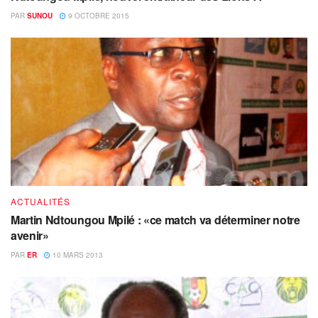
PAR
SUNOU
9 OCTOBRE 2015
ACTUALITÉS
Martin Ndtoungou Mpilé : «ce match va déterminer notre
avenir»
PAR
ER
10 MARS 2013