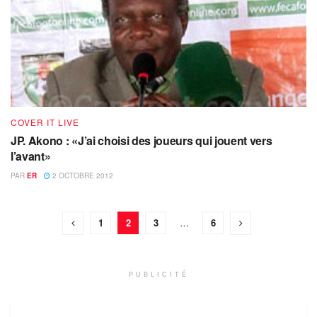
COVER IT LIVE
JP. Akono : «J’ai choisi des joueurs qui jouent vers
l’avant»
PAR
ER
2 OCTOBRE 2012
1
2
3
…
6
PUBLICITÉ