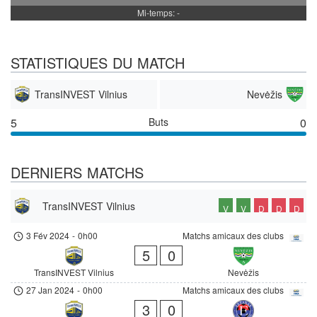
Mi-temps: -
STATISTIQUES DU MATCH
TransINVEST Vilnius
Nevėžis
5
Buts
0
DERNIERS MATCHS
TransINVEST Vilnius
V
V
D
D
D
3 Fév 2024
-
0h00
Matchs amicaux des clubs
5
0
TransINVEST Vilnius
Nevėžis
27 Jan 2024
-
0h00
Matchs amicaux des clubs
3
0