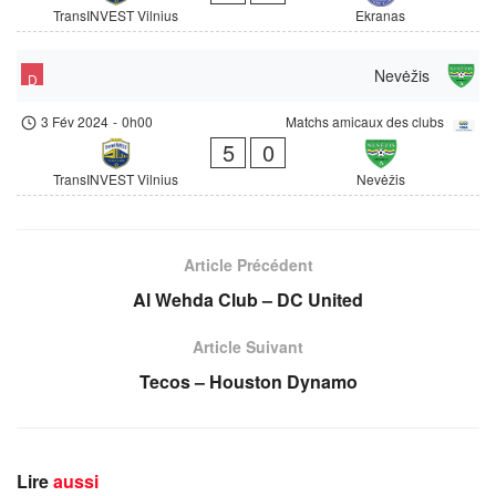
TransINVEST Vilnius
Ekranas
Nevėžis
D
3 Fév 2024
-
0h00
Matchs amicaux des clubs
5
0
TransINVEST Vilnius
Nevėžis
Article Précédent
Al Wehda Club – DC United
Article Suivant
Tecos – Houston Dynamo
Lire
aussi