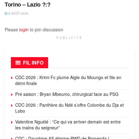
Torino – Lazio ?:?
8 AOÛT 2026
Please
login
to join discussion
PUBLICITÉ
FIL INFO
CDC 2026 : Krimi Fc plume Aigle du Moungo et file en
démi-finale
Pré saison : Bryan Mbeumo, chirurgical face au PSG
CDC 2026 : Panthère du Ndé s’offre Colombe du Dja et
Lobo
Valentine Nguélé : “Ce qui va arriver demain est entre
les mains du seigneur”
CDC : Dauphine AS élimine PWD de Bamenda !