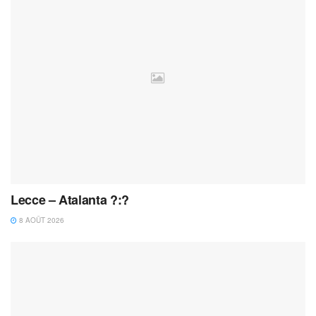
Lecce – Atalanta ?:?
8 AOÛT 2026