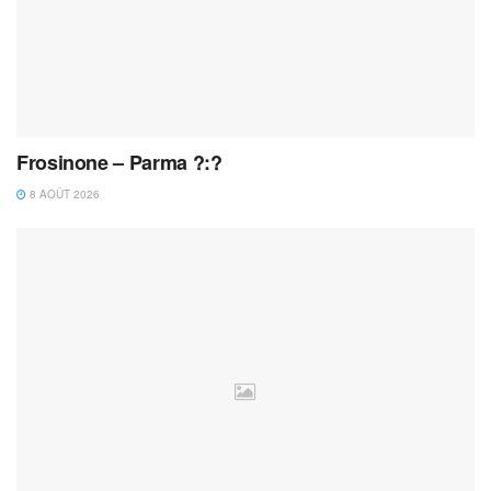
Frosinone – Parma ?:?
8 AOÛT 2026