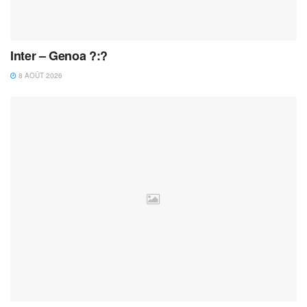
Inter – Genoa ?:?
8 AOÛT 2026