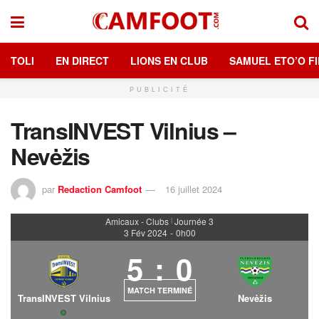
TOLI
EN DIRECT
LIONS EN CLUB
SAMUEL ETO’O FI
PUBLICITÉ
TransINVEST Vilnius –
Nevėžis
par
Redaction Camfoot
16 juillet 2024
Amicaux - Clubs
Journée 3
|
3 Fév 2024
-
0h00
5
:
0
MATCH TERMINÉ
TransINVEST Vilnius
Nevėžis