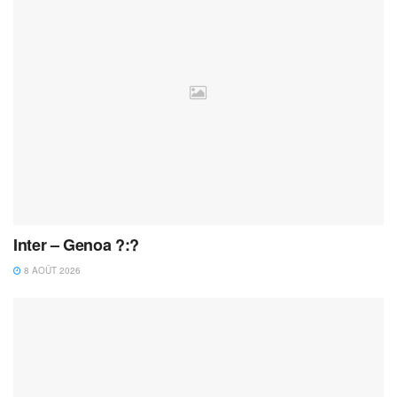
Inter – Genoa ?:?
8 AOÛT 2026