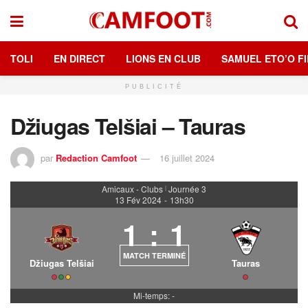
TOLI
EN DIRECT
LIONS EN CLUB
SAMUEL ETO’O FI
PUBLICITÉ
Džiugas Telšiai – Tauras
par
Redaction Camfoot
16 juillet 2024
Amicaux - Clubs
Journée 3
|
13 Fév 2024
-
13h30
1
:
1
MATCH TERMINÉ
Džiugas Telšiai
Tauras
Mi-temps: -