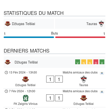
STATISTIQUES DU MATCH
Džiugas Telšiai
Tauras
1
Buts
1
DERNIERS MATCHS
Džiugas Telšiai
V
N
N
D
V
13 Fév 2024
-
13h30
Matchs amicaux des clubs
1
1
Džiugas Telšiai
Tauras
7 Fév 2024
-
12h30
Matchs amicaux des clubs
1
1
FK Zalgiris Vilnius
Džiugas Telšiai