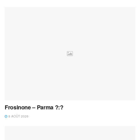
Frosinone – Parma ?:?
8 AOÛT 2026