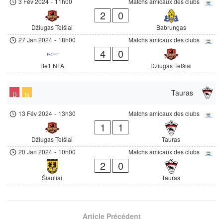
3 Fév 2024
-
11h00
Matchs amicaux des clubs
2
0
Džiugas Telšiai
Babrungas
27 Jan 2024
-
18h00
Matchs amicaux des clubs
4
0
Be1 NFA
Džiugas Telšiai
Tauras
D
N
13 Fév 2024
-
13h30
Matchs amicaux des clubs
1
1
Džiugas Telšiai
Tauras
20 Jan 2024
-
10h00
Matchs amicaux des clubs
2
0
Šiauliai
Tauras
Article Précédent