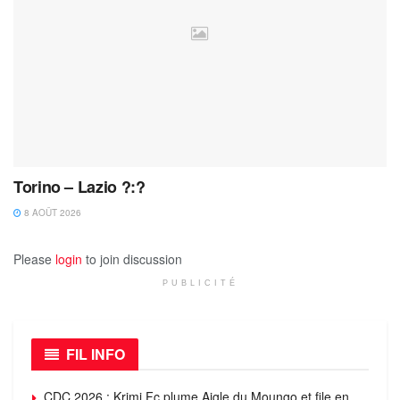
Torino – Lazio ?:?
8 AOÛT 2026
Please
login
to join discussion
PUBLICITÉ
FIL INFO
CDC 2026 : Krimi Fc plume Aigle du Moungo et file en