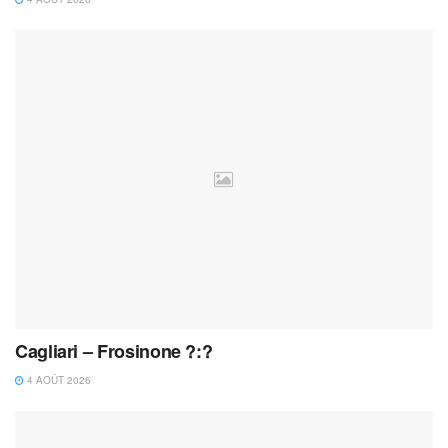
Cagliari – Frosinone ?:?
4 AOÛT 2026