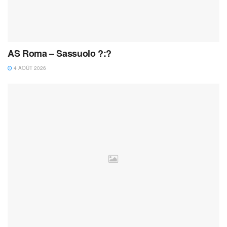
AS Roma – Sassuolo ?:?
4 AOÛT 2026