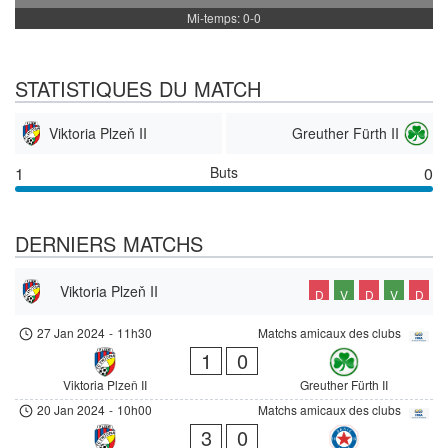
Mi-temps: 0-0
STATISTIQUES DU MATCH
Viktoria Plzeň II
Greuther Fürth II
1
Buts
0
DERNIERS MATCHS
Viktoria Plzeň II
D
V
D
V
D
27 Jan 2024
-
11h30
Matchs amicaux des clubs
1
0
Viktoria Plzeň II
Greuther Fürth II
20 Jan 2024
-
10h00
Matchs amicaux des clubs
3
0