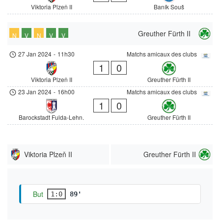
Viktoria Plzeň II
Baník Souš
Greuther Fürth II
N
V
N
V
V
27 Jan 2024
-
11h30
Matchs amicaux des clubs
1
0
Viktoria Plzeň II
Greuther Fürth II
23 Jan 2024
-
16h00
Matchs amicaux des clubs
1
0
Barockstadt Fulda-Lehn.
Greuther Fürth II
Viktoria Plzeň II
Greuther Fürth II
But
1:0
89'