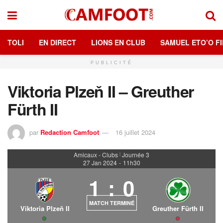
TOLI
EN DIRECT
LIONS EN CLUB
SAMUEL ETO’O FI
PUBLICITÉ
Viktoria Plzeň II – Greuther
Fürth II
par
Redaction Camfoot
16 juillet 2024
Amicaux - Clubs
Journée 3
|
27 Jan 2024
-
11h30
1
:
0
MATCH TERMINÉ
Viktoria Plzeň II
Greuther Fürth II