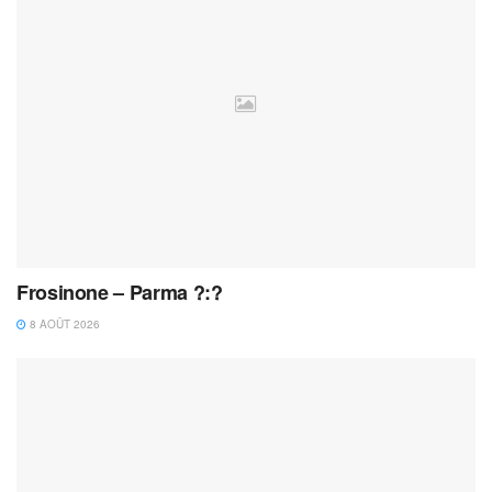
Frosinone – Parma ?:?
8 AOÛT 2026