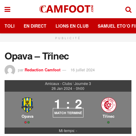
TOLI
EN DIRECT
LIONS EN CLUB
SAMUEL ETO’O FI
PUBLICITÉ
Opava – Třinec
par
Redaction Camfoot
16 juillet 2024
Amicaux - Clubs
Journée 3
|
26 Jan 2024
-
0h00
1
:
2
MATCH TERMINÉ
Opava
Třinec
Mi-temps: -