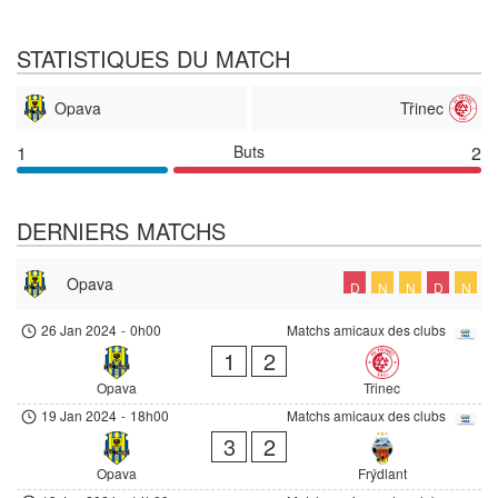
STATISTIQUES DU MATCH
Opava
Třinec
1
Buts
2
DERNIERS MATCHS
Opava
D
N
N
D
N
26 Jan 2024
-
0h00
Matchs amicaux des clubs
1
2
Opava
Třinec
19 Jan 2024
-
18h00
Matchs amicaux des clubs
3
2
Opava
Frýdlant