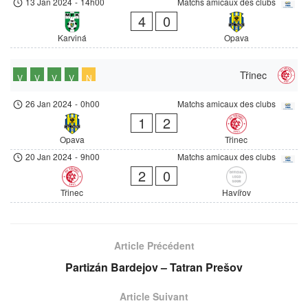
13 Jan 2024
-
14h00
Matchs amicaux des clubs
4
0
Karviná
Opava
Třinec
V
V
V
V
N
26 Jan 2024
-
0h00
Matchs amicaux des clubs
1
2
Opava
Třinec
20 Jan 2024
-
9h00
Matchs amicaux des clubs
2
0
Třinec
Havířov
Article Précédent
Partizán Bardejov – Tatran Prešov
Article Suivant