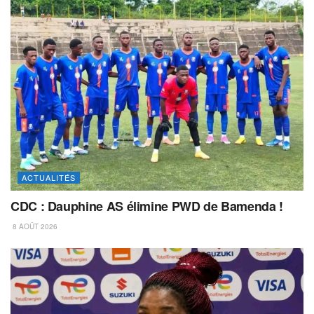
ACTUALITÉS
CDC : Dauphine AS élimine PWD de Bamenda !
8 AOÛT 2026