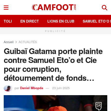
TOLI
EN DIRECT
LIONS EN CLUB
SAMUEL ETO’O 
PUBLICITÉ
Accueil
ACTUALITÉS
Guibaï Gatama porte plainte
contre Samuel Eto’o et Cie
pour corruption,
détournement de fonds…
par
Daniel Mbopda
23 juin 2025